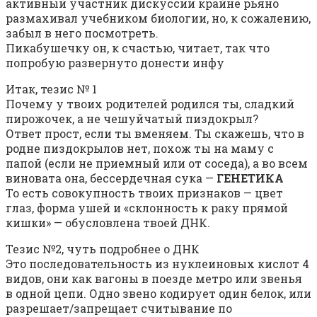
активный участник дискуссии крайне рьяно
размахивал учебником биологии, но, к сожалению,
забыл в него посмотреть.
Пикабушечку он, к счастью, читает, так что
попробую развернуто донести инфу
Итак, тезис № 1
Почему у твоих родителей родился ты, сладкий
пирожочек, а не чешуйчатый пиздокрыл?
Ответ прост, если ты вменяем. Ты скажешь, что в
родне пиздокрылов нет, похож ты на маму с
папой (если не приемный или от соседа), а во всем
виновата она, бессердечная сука —
ГЕНЕТИКА
То есть совокупность твоих признаков — цвет
глаз, форма ушей и «склонность к раку прямой
кишки» — обусловлена твоей ДНК.
Тезис №2, чуть подробнее о ДНК
Это последовательность из нуклеиновых кислот 4
видов, они как вагоны в поезде метро или звенья
в одной цепи. Одно звено кодирует один белок, или
разрешает/запрещает считывание по