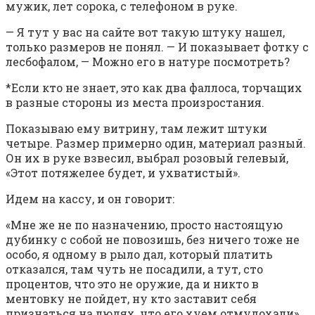
мужик, лет сорока, с телефоном в руке.
— Я тут у вас на сайте вот такую штуку нашел,
только размеров не понял. — И показывает фотку с
лесбофалом, — Можно его в натуре посмотреть?
*Если кто не знает, это как два фаллоса, торчащих
в разные стороны из места произростания.
Показываю ему витрину, там лежит штуки
четыре. Размер примерно один, материал разный.
Он их в руке взвесил, выбрал розовый гелевый,
«Этот потяжелее будет, и ухватистый».
Идем на кассу, и он говорит:
«Мне же не по назначению, просто настоящую
дубинку с собой не повозишь, без ничего тоже не
особо, я одному в рыло дал, который платить
отказался, там чуть не посадили, а тут, сто
процентов, что это не оружие, да и никто в
ментовку не пойдет, ну кто заставит себя
признаться на людях, что его хуем отмудохали».