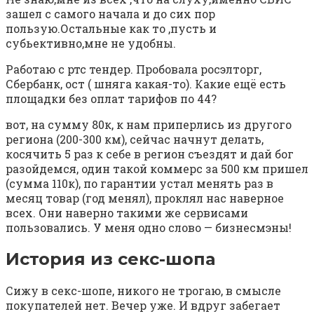
зашел с самого начала и до сих пор
пользую.Остальные как то ,пусть и
субьективно,мне не удобны.
Работаю с ртс тендер. Пробовала росэлторг,
Сбербанк, ост ( шняга какая-то). Какие ещё есть
площадки без оплат тарифов по 44?
вот, на сумму 80к, к нам приперлись из другого
региона (200-300 км), сейчас начнут делать,
косячить 5 раз к себе в регион съездят и дай бог
разойдемся, один такой коммерс за 500 км пришел
(сумма 110к), по гарантии устал менять раз в
месяц товар (год менял), проклял нас наверное
всех. Они наверно такими же сервисами
пользовались. У меня одно слово — бизнесмэны!
История из секс-шопа⁠ ⁠
Сижу в секс-шопе, никого не трогаю, в смысле
покупателей нет. Вечер уже. И вдруг забегает