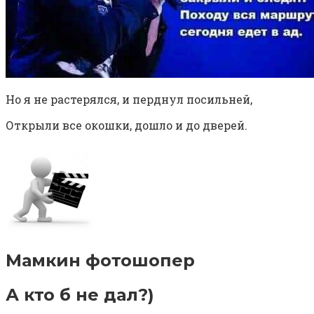
Но я не растерялся, и перднул посильней,
Открыли все окошки, дошло и до дверей.
Мамкин фотошопер⁠ ⁠
А кто б не дал?)⁠ ⁠