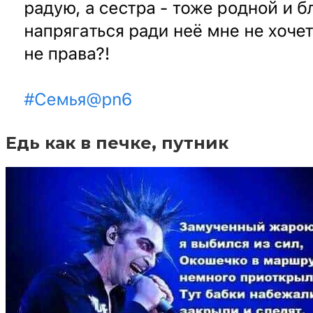
Едь как в печке, путник⁠ ⁠