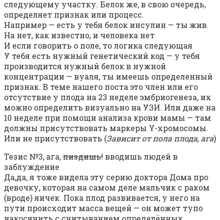
следующему участку. Белок же, в свою очередь,
определяет признак или процесс.
Например — есть у тебя белок инсулин — ты жив.
На нет, как известно, и человека нет
И если говорить о поле, то логика следующая
У тебя есть нужный генетический код — у тебя
производится нужный белок в нужной
концентрации — вуаля, ты имеешь определенный
признак. В теме нашего поста это член или его
отсутствие у плода на 23 неделе эмбриогенеза, их
можно определить визуально на УЗИ. Или даже на
10 неделе при помощи анализа крови мамы — там
должны присутствовать маркеры Y-хромосомы.
Или не присутствовать (
Зависит от пола плода, ага
)
Тезис №3, ага,
пиздишь!
вводишь людей в
заблуждение
Да,да, я тоже видела эту серию доктора Дома про
девочку, которая на самом деле мальчик с раком
(вроде) яичек. Пока плод развивается, у него на
пути происходит масса вещей — он может тупо
накосячить с считыванием определённых