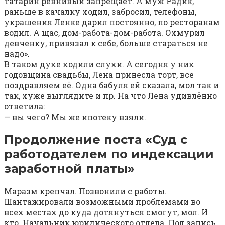
татарин ревнивый запрещает. А муж Радик,
раньше в качалку ходил, забросил, телефоны,
украшения Ленке дарил постоянно, по ресторанам
водил. А щас, дом-работа-дом-работа. Охмурил
девченку, привязал к себе, больше стараться не
надо».
В таком духе ходили слухи. А сегодня у них
годовщина свадьбы, Лена принесла торт, все
поздравляем её. Одна бабуля ей сказала, мол так и
так, хуже выглядите и пр. На что Лена удивлённо
ответила:
— вы чего? Мы же ипотеку взяли.
Продолжение поста «Суд с
работодателем по индексации
заработной платы»⁠ ⁠
Маразм крепчал. Позвонили с работы.
Шантажировали возможными проблемами во
всех местах до куда дотянуться смогут, мол. И
кто. Начальник юридического отдела. Под запись.