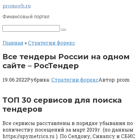
Перейти
promorb.ru
к
Финансовый портал
контенту
Поиск:
Главная
»
Стратегии форекс
Все тендеры России на одном
сайте – РосТендер
19.06.2022
Рубрика:
Стратегии форекс
Автор:
prom
ТОП 30 сервисов для поиска
тендеров ⁠ ⁠
Все сервисы расставлены в порядке убывания по
количеству посещений за март 2019г. (по данным
https://spymetrics.ru ). По Селдону, Синапсу и СБИС