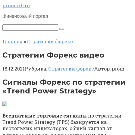
Перейти
promorb.ru
к
Финансовый портал
контенту
Поиск:
Главная
»
Стратегии форекс
Стратегии Форекс видео
18.12.2021
Рубрика:
Стратегии форекс
Автор:
prom
Сигналы Форекс по стратегии
«Trend Power Strategy»
Бесплатные торговые сигналы
по стратегии
Trend Power Strategy (TPS) базируется на
нескольких индикаторах, общий сигнал от
которых является довольно точным для