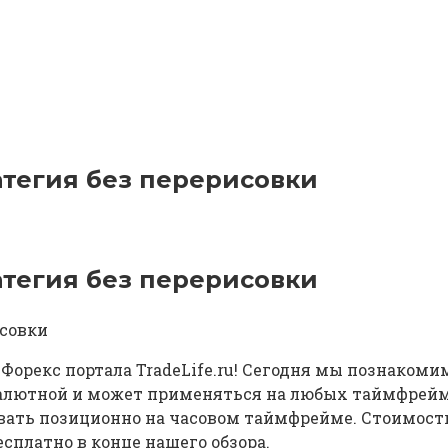
ратегия без перерисовки
ратегия без перерисовки
орекс портала TradeLife.ru! Сегодня мы познакомим
валютной и может применяться на любых таймфреймах
вать позиционно на часовом таймфрейме. Стоимость 
есплатно в конце нашего обзора.