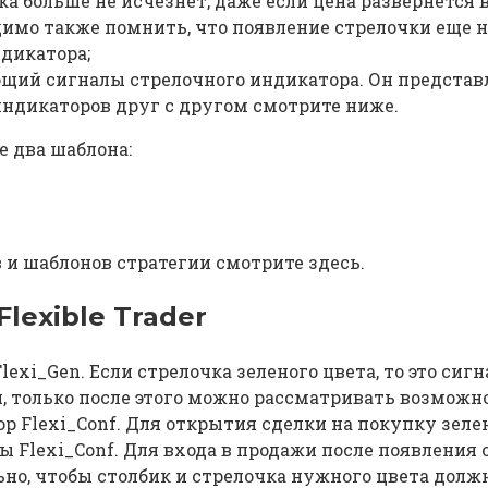
очка больше не исчезнет, даже если цена развернется
димо также помнить, что появление стрелочки еще н
дикатора;
ющий сигналы стрелочного индикатора. Он представ
индикаторов друг с другом смотрите ниже.
е два шаблона:
.
и шаблонов стратегии смотрите здесь.
lexible Trader
i_Gen. Если стрелочка зеленого цвета, то это сигна
, только после этого можно рассматривать возможно
р Flexi_Conf. Для открытия сделки на покупку зеле
ы Flexi_Conf. Для входа в продажи после появлени
но, чтобы столбик и стрелочка нужного цвета долж