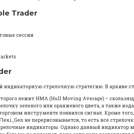
le Trader
говые сессии
arkets
der
обой индикаторную стрелочную стратегию. В архиве 
оторого лежит HMA (Hull Moving Average) – скользя
лочку зеленого или оранжевого цвета, а также изда
м торговом инструменте появился сигнал. Кроме тог
 Flexi_Gen не перерисовывается, то есть все стрело
стрелочные индикаторы. Однако данный индикатор м