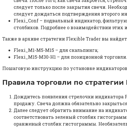
свеча. После того, как свеча закроется, стрел
следует только после закрытия свечи. Необхо
следует дождаться подтверждения второго ин
Flexi_Conf – подвальный индикатор, фильтру
столбиков. Подробнее о взаимодействии этих 
Также в архиве стратегии Flexible Trader вы найдет
Flexi_M1-M5-M15 – для скальпинга;
Flexi_M15-M30-H1 – для позиционной торговли
Пошаговую инструкцию по установке индикаторов 
Правила торговли по стратегии F
Дождитесь появления стрелочки индикатора Flex
продажу. Свеча должна обязательно закрыться
Далее следует обратить внимание на индикато
соответствовать зеленый столбик гистограмм
оранжевый столбик гистограммы. Необязатель