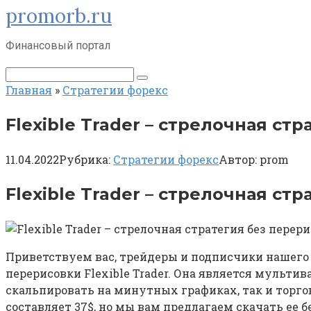
promorb.ru
Перейти
к
контенту
Финансовый портал
Поиск:
Главная
»
Стратегии форекс
Flexible Trader – стрелочная ст
11.04.2022
Рубрика:
Стратегии форекс
Автор:
prom
Flexible Trader – стрелочная ст
Приветствуем вас, трейдеры и подписчики нашего Ф
перерисовки Flexible Trader. Она является мульти
скальпировать на минутных графиках, так и торго
составляет 37$, но мы вам предлагаем скачать ее б