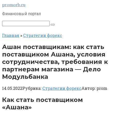
Перейти
promorb.ru
к
Финансовый портал
контенту
Поиск:
Главная
»
Стратегии форекс
Ашан поставщикам: как стать
поставщиком Ашана, условия
сотрудничества, требования к
партнерам магазина — Дело
Модульбанка
14.05.2022
Рубрика:
Стратегии форекс
Автор:
prom
Как стать поставщиком
«Ашана»