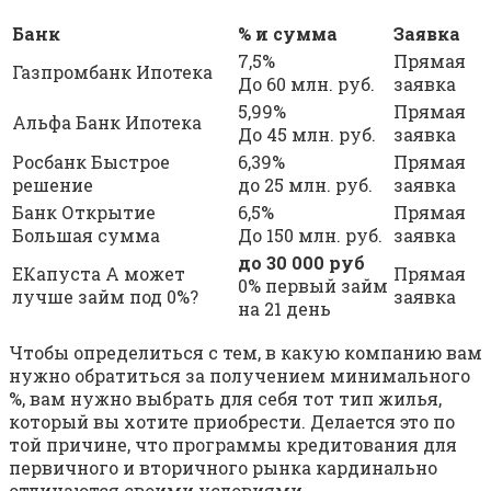
Банк
% и сумма
Заявка
7,5%
Прямая
Газпромбанк Ипотека
До 60 млн. руб.
заявка
5,99%
Прямая
Альфа Банк Ипотека
До 45 млн. руб.
заявка
Росбанк Быстрое
6,39%
Прямая
решение
до 25 млн. руб.
заявка
Банк Открытие
6,5%
Прямая
Большая сумма
До 150 млн. руб.
заявка
до 30 000 руб
ЕКапуста А может
Прямая
0% первый займ
лучше займ под 0%?
заявка
на 21 день
Чтобы определиться с тем, в какую компанию вам
нужно обратиться за получением минимального
%, вам нужно выбрать для себя тот тип жилья,
который вы хотите приобрести. Делается это по
той причине, что программы кредитования для
первичного и вторичного рынка кардинально
отличаются своими условиями.