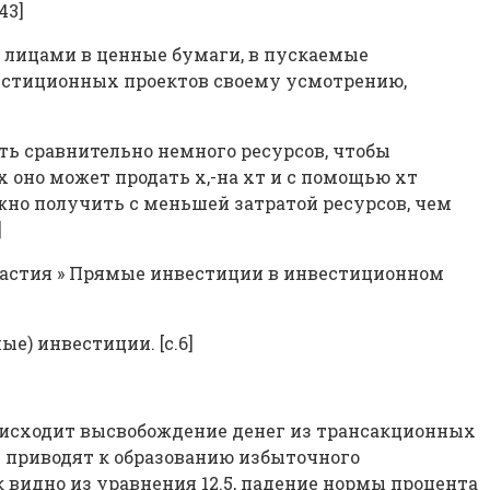
43]
 лицами в ценные бумаги, в пускаемые
естиционных проектов своему усмотрению,
ить сравнительно немного ресурсов, чтобы
х оно может продать х,-на хт и с помощью хт
можно получить с меньшей затратой ресурсов, чем
]
частия » Прямые инвестиции в инвестиционном
е) инвестиции. [c.6]
оисходит высвобождение денег из трансакционных
я приводят к образованию избыточного
 видно из уравнения 12.5, падение нормы процента