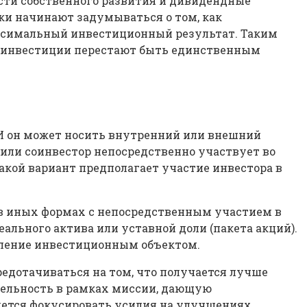
ости собственного развития и дивидендные
ики начинают задумываться о том, как
аксимальный инвестиционный результат. Таким
е инвестиции перестают быть единственным
 И он может носить внутренний или внешний
или соинвестор непосредственно участвует во
акой вариант предполагает участие инвестора в
 в иных формах с непосредственным участием в
ального актива или уставной доли (пакета акций).
авление инвестиционным объектом.
редотачиваться на том, что получается лучше
ятельность в рамках миссии, дающую
уется фокусировать усилия на улучшениях