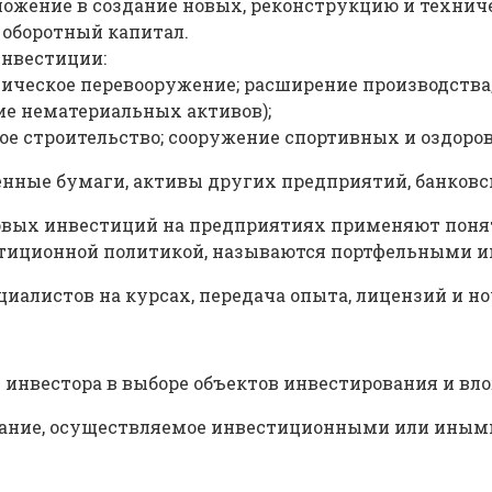
вложение в создание новых, реконструкцию и техн
в оборотный капитал.
нвестиции:
хническое перевооружение; расширение производств
ие нематериальных активов);
е строительство; сооружение спортивных и оздорови
енные бумаги, активы других предприятий, банковс
овых инвестиций на предприятиях применяют понят
стиционной политикой, называются портфельными 
иалистов на курсах, передача опыта, лицензий и но
 инвестора в выборе объектов инвестирования и вло
ование, осуществляемое инвестиционными или ины