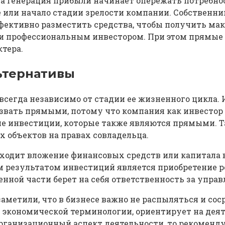
да генерация прибыли начинает опережать потребн
е или начало стадии зрелости компании. Собственн
ффективно разместить средства, чтобы получить м
е и профессиональным инвестором. При этом прямы
тера.
ьтернативы
сегда независимо от стадии ее жизненного цикла.
звать прямыми, потому что компания как инвестор 
ие инвестиции, которые также являются прямыми. Т
объектов на правах совладельца.
сходит вложение финансовых средств или капитала
м результатом инвестиций является приобретение ре
енной части берет на себя ответственность за упр
аметили, что в бизнесе важно не распыляться и сос
 в экономической терминологии, ориентирует на де
организационный аспект деятельности, то рекоменд