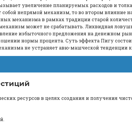
ызывает увеличение планируемых расходов и толкае
т собой непрямой механизм, то во втором влияние 
ичных механизма в рамках традиции старой количестве
механизм может не срабатывать. Ликвидная ловуш
явление избыточного предложения на денежном рынк
ошении нормы процента. Суть эффекта Пигу состоит
ханизма не устраняет авю-машческой тенденции к по
естиций
ческих ресурсов в целях создания и получения чи
й.