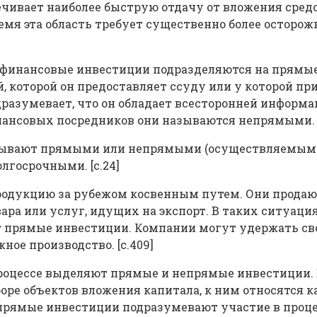
печивает наиболее быструю отдачу от вложения сред
мя эта область требует существенно более осторожн
 финансовые инвестиции подразделяются на прямые
й, которой он предоставляет ссуду или у которой п
разумевает, что он обладает всесторонней информац
ансовых посредников они называются непрямыми. [
 бывают прямыми или непрямыми (осуществляемыми 
лгосрочными. [c.24]
одукцию за рубежом косвенным путем. Они продают
ара или услуг, идущих на экспорт. В таких ситуац
 прямые инвестиции. Компании могут удержать сво
ное производство. [c.409]
роцессе выделяют прямые и непрямые инвестиции.
оре объектов вложения капитала, к ним относятся 
прямые инвестиции подразумевают участие в проце