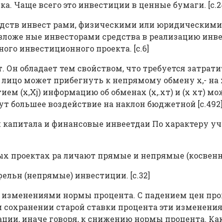
. Чаще всего это инвестиции в ценные бумаги. [c.2
едств инвест рами, физическими или юридическими
ложе ные инвесторами средства в реализацию инв
ого инвестиционного проекта. [c.6]
. Он обладает тем свойством, что требуется затрат
 лицо может прибегнуть к непрямому обмену х,- на 
ем (x,Xj) информацию об обменах (х,.хт) и (х хт) 
т большее воздействие на наклон бюджетной [c.492
 капитала и финансовые инвеетдаи По характеру у
х проектах ра личают прямые и непрямые (косвенны
льн (непрямые) инвестиции. [c.32]
я изменениями нормы процента. С падением цен пр
и сохранении старой ставки процента эти изменени
ции, иначе говоря, к снижению нормы процента. Как