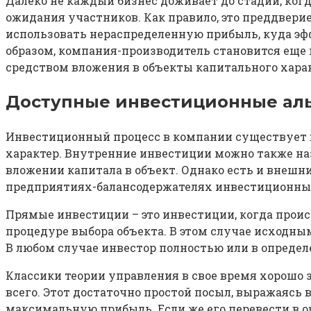
Далеко не каждый бизнес доживает до стадии, ког
ожидания участников. Как правило, это преддвери
использовать нераспределенную прибыль, куда э
образом, компания-производитель становится ещ
средством вложения в объекты капитального харак
Доступные инвестиционные ал
Инвестиционный процесс в компании существует в
характер. Внутренние инвестиции можно также на
вложении капитала в объект. Однако есть и внешн
предприятиях-балансодержателях инвестиционных 
Прямые инвестиции – это инвестиции, когда прои
процедуре выбора объекта. В этом случае исходны
В любом случае инвестор полностью или в определ
Классики теории управления в свое время хорошо з
всего. Этот достаточно простой посыл, выражаясь
максимальную прибыль. Если же его перевести в 