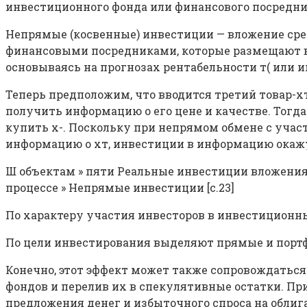
инвестиционного фонда или финансового посредника
Непрямые (косвенные) инвестиции — вложение ср
финансовыми посредниками, которые размещают в
основываясь на прогнозах рентабельности т( или ин
Теперь предположим, что вводится третий товар-хт
получить информацию о его цене и качестве. Тогда
купить х-. Поскольку при непрямом обмене с участи
информацию о хт, инвестиции в информацию окажу
Ш объектам » пяти Реальные инвестиции вложения
процессе » Непрямые инвестиции [c.23]
По характеру участия инвесторов в инвестиционны
По цели инвестирования выделяют прямые и портфе
Конечно, этот эффект может также сопровождатьс
фондов и перелив их в спекулятивные остатки. Пр
предложения денег и избыточного спроса на облига