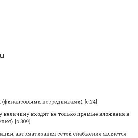
ru
(финансовыми посредниками). [c.24]
ту величину входят не только прямые вложения в
я). [c.309]
иций, автоматизация сетей снабжения является