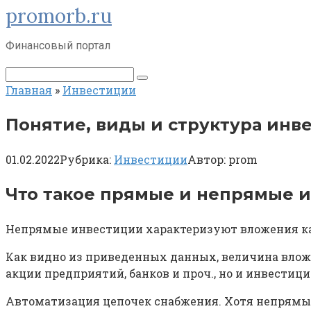
promorb.ru
Перейти
к
контенту
Финансовый портал
Поиск:
Главная
»
Инвестиции
Понятие, виды и структура инве
01.02.2022
Рубрика:
Инвестиции
Автор:
prom
Что такое прямые и непрямые 
Непрямые инвестиции характеризуют вложения кап
Как видно из приведенных данных, величина вложе
акции предприятий, банков и проч., но и инвестиц
Автоматизация цепочек снабжения. Хотя непрямые