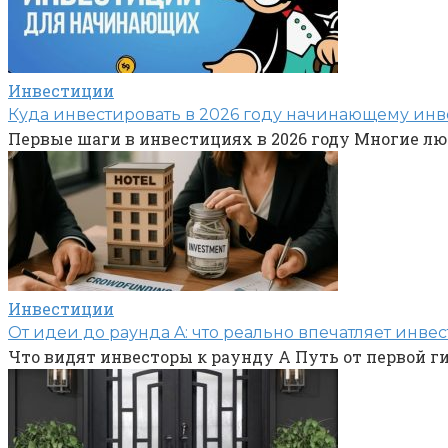
Инвестиции
Куда инвестировать в 2026 году начинающему инве
Первые шаги в инвестициях в 2026 году Многие лю
Инвестиции
От идеи до раунда A: что реально впечатляет инвес
Что видят инвесторы к раунду A Путь от первой ги