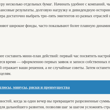
уру несколько отдельных бумаг. Начинать удобнее с компаний, ч
нансовые результаты, долговую нагрузку и дивидендную историю
ера достаточно выбрать три–пять эмитентов из разных отраслей
няют широкие фонды, часто показывают более плавную динамику
анее составить мини-план действий: первый час посвятить наст
ееся время — оформлению первых заявок и записи собственных п
 отражает ваши решения, а не случайные советы. Затем останет
 целям.
, плюсы, минусы, риски и преимущества
овостей, когда за один вечер вы превращаете разрозненные сумм
ля дальнейшего развития, позволяя шаг за шагом усложнять стр