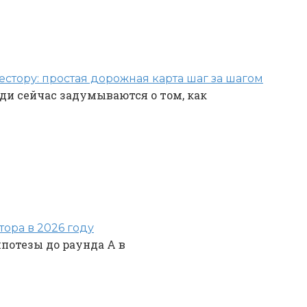
стору: простая дорожная карта шаг за шагом
ди сейчас задумываются о том, как
тора в 2026 году
потезы до раунда A в