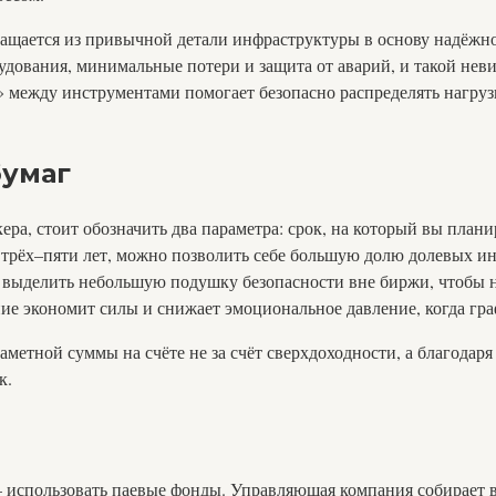
ращается из привычной детали инфраструктуры в основу надёжной
удования, минимальные потери и защита от аварий, и такой не
 между инструментами помогает безопасно распределять нагрузк
бумаг
ра, стоит обозначить два параметра: срок, на который вы плани
 трёх–пяти лет, можно позволить себе большую долю долевых ин
е выделить небольшую подушку безопасности вне биржи, чтобы
ие экономит силы и снижает эмоциональное давление, когда гра
аметной суммы на счёте не за счёт сверхдоходности, а благода
к.
использовать паевые фонды. Управляющая компания собирает вн