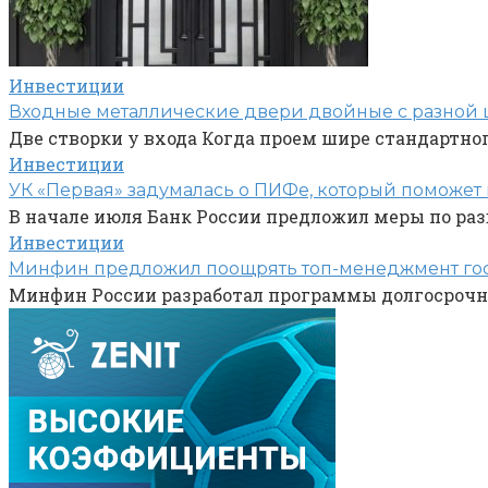
Инвестиции
Входные металлические двери двойные с разной ш
Две створки у входа Когда проем шире стандартн
Инвестиции
УК «Первая» задумалась о ПИФе, который поможет 
В начале июля Банк России предложил меры по ра
Инвестиции
Минфин предложил поощрять топ-менеджмент гос
Минфин России разработал программы долгосрочн