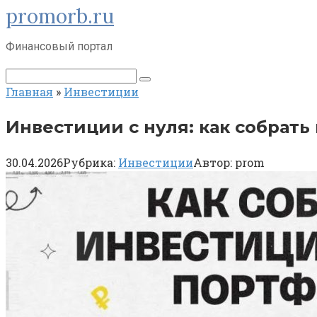
promorb.ru
Перейти
к
контенту
Финансовый портал
Поиск:
Главная
»
Инвестиции
Инвестиции с нуля: как собрат
30.04.2026
Рубрика:
Инвестиции
Автор:
prom