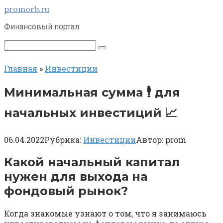
Перейти
promorb.ru
к
Финансовый портал
контенту
Поиск:
Главная
»
Инвестиции
Минимальная сумма 🕴 для
начальных инвестиций 📈
06.04.2022
Рубрика:
Инвестиции
Автор:
prom
Какой начальный капитал
нужен для выхода на
фондовый рынок?
Когда знакомые узнают о том, что я занимаюсь