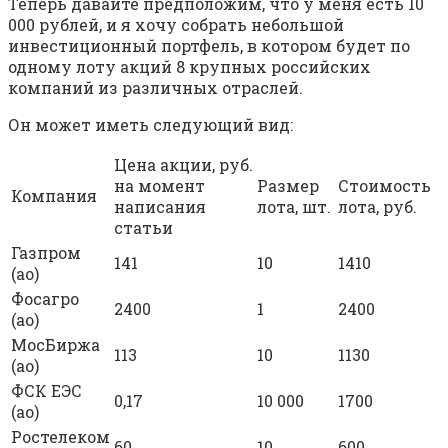
Теперь давайте предположим, что у меня есть 10
000 рублей, и я хочу собрать небольшой
инвестиционный портфель, в котором будет по
одному лоту акций 8 крупных российских
компаний из различных отраслей.
Он может иметь следующий вид:
Цена акции, руб.
на момент
Размер
Стоимость
Компания
написания
лота, шт.
лота, руб.
статьи
Газпром
141
10
1410
(ао)
Фосагро
2400
1
2400
(ао)
МосБиржа
113
10
1130
(ао)
ФСК ЕЭС
0,17
10 000
1700
(ао)
Ростелеком
60
10
600