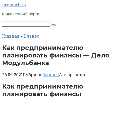
Перейти
promorb.ru
к
Финансовый портал
контенту
Поиск:
Главная
»
Бизнес
Как предпринимателю
планировать финансы — Дело
Модульбанка
26.09.2021
Рубрика:
Бизнес
Автор:
prom
Как предпринимателю
планировать финансы