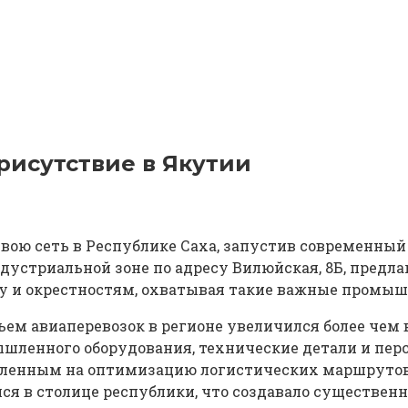
исутствие в Якутии
ою сеть в Республике Саха, запустив современный 
дустриальной зоне по адресу Вилюйская, 8Б, предл
ду и окрестностям, охватывая такие важные промыш
ъем авиаперевозок в регионе увеличился более чем 
шленного оборудования, технические детали и пер
ленным на оптимизацию логистических маршрутов и
я в столице республики, что создавало существен