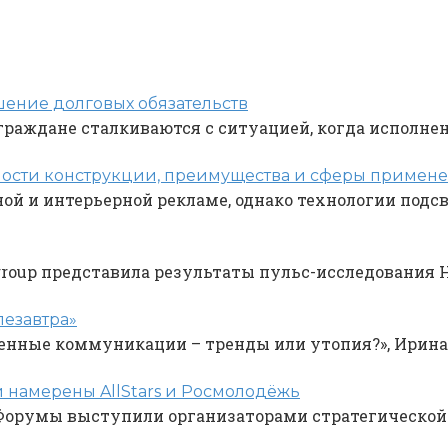
шение долговых обязательств
граждане сталкиваются с ситуацией, когда исполне
ности конструкции, преимущества и сферы примен
ой и интерьерной рекламе, однако технологии подс
oup представила результаты пульс-исследования HR
лезавтра»
менные коммуникации – тренды или утопия?», Ирина
 намерены AllStars и Росмолодёжь
орумы выступили организаторами стратегической с