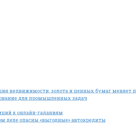
ция недвижимости, золота и ценных бумаг меняет 
дование для промышленных задач
иций к онлайн-гаданиям
мом деле опасны «выгодные» автокредиты