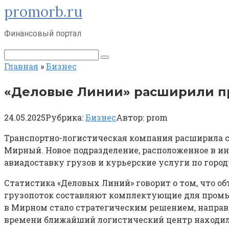
promorb.ru
Перейти
к
контенту
Финансовый портал
Поиск:
Главная
»
Бизнес
«Деловые Линии» расширили пр
24.05.2025
Рубрика:
Бизнес
Автор:
prom
Транспортно-логистическая компания расширила св
Мирный. Новое подразделение, расположенное в ин
авиадоставку грузов и курьерские услуги по горо
Статистика «Деловых Линий» говорит о том, что об
грузопоток составляют комплектующие для промы
в Мирном стало стратегическим решением, направ
времени ближайший логистический центр находилс