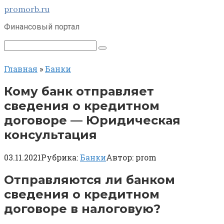
Перейти
promorb.ru
к
Финансовый портал
контенту
Поиск:
Главная
»
Банки
Кому банк отправляет
сведения о кредитном
договоре — Юридическая
консультация
03.11.2021
Рубрика:
Банки
Автор:
prom
Отправляются ли банком
сведения о кредитном
договоре в налоговую?