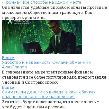
«Тройка»: все способы на одном месте
Она является удобным способом оплаты проезда в
московском общественном транспорте. Как
проверить деньги на
Банки
Удобство и надежность. Онлайн обменник
AvanChange
В современном мире электронные финансы
становятся все более популярными, предоставляя
удобный и быстрый способ
Банки
Снимать ли деньги со вклада: в каких банках
опасно оставлять свои накопления
Эта стать будет полезна тем, кто хочет знать –
что будет с деньгами россиян,