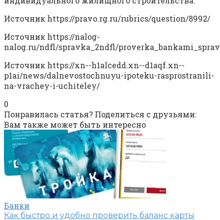
индивидуального жилищного строительства.
Источник
https://pravo.rg.ru/rubrics/question/8992/
Источник
https://nalog-
nalog.ru/ndfl/spravka_2ndfl/proverka_bankami_sprav
Источник
https://xn--h1alcedd.xn--d1aqf.xn--
p1ai/news/dalnevostochnuyu-ipoteku-rasprostranili-
na-vrachey-i-uchiteley/
0
Понравилась статья? Поделиться с друзьями:
Вам также может быть интересно
Банки
Как быстро и удобно проверить баланс карты