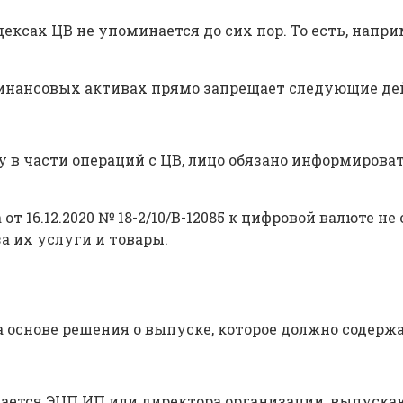
ексах ЦВ не упоминается до сих пор. То есть, напр
инансовых активах прямо запрещает следующие дей
 в части операций с ЦВ, лицо обязано информироват
16.12.2020 № 18-2/10/В-12085 к цифровой валюте не
 их услуги и товары.
основе решения о выпуске, которое должно содерж
вается ЭЦП ИП или директора организации, выпуск