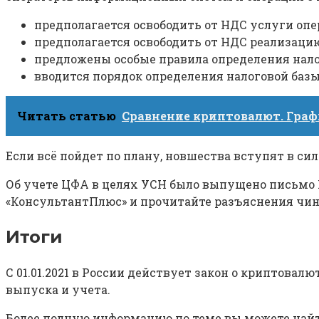
предполагается освободить от НДС услуги оп
предполагается освободить от НДС реализаци
предложены особые правила определения нало
вводится порядок определения налоговой базы
Читать статью
Сравнение криптовалют. Граф
Если всё пойдет по плану, новшества вступят в силу 
Об учете ЦФА в целях УСН было выпущено письмо М
«КонсультантПлюс» и прочитайте разъяснения чин
Итоги
С 01.01.2021 в России действует закон о криптова
выпуска и учета.
Более полную информацию по теме вы можете най