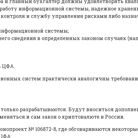
а и главный бухгалтер должны удовлетворять ква
 работу информационной системы, надежное хранен
контроля и службу управления рисками либо назнач
 информационной системы;
его сведения в определенных законом случаях (нап
а ЦФА.
ционных систем практически аналогичны требовани
только разрабатываются. Будут вноситься дополне
еняться и сам закон о криптовалюте в России.
конопроект № 106872-8, где обговариваются некотор
ЦФА: