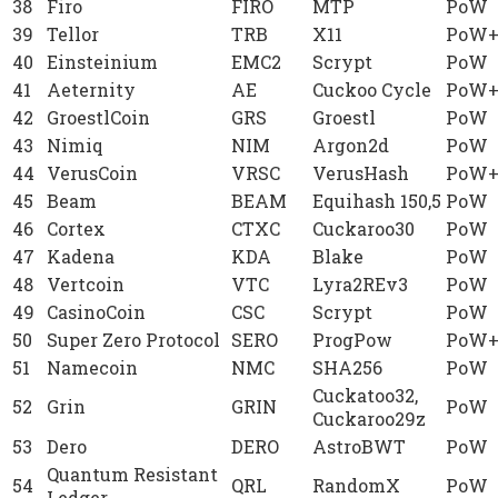
38
Firo
FIRO
MTP
PoW
39
Tellor
TRB
X11
PoW+
40
Einsteinium
EMC2
Scrypt
PoW
41
Aeternity
AE
Cuckoo Cycle
PoW+
42
GroestlCoin
GRS
Groestl
PoW
43
Nimiq
NIM
Argon2d
PoW
44
VerusCoin
VRSC
VerusHash
PoW+
45
Beam
BEAM
Equihash 150,5
PoW
46
Cortex
CTXC
Cuckaroo30
PoW
47
Kadena
KDA
Blake
PoW
48
Vertcoin
VTC
Lyra2REv3
PoW
49
CasinoCoin
CSC
Scrypt
PoW
50
Super Zero Protocol
SERO
ProgPow
PoW+
51
Namecoin
NMC
SHA256
PoW
Cuckatoo32,
52
Grin
GRIN
PoW
Cuckaroo29z
53
Dero
DERO
AstroBWT
PoW
Quantum Resistant
54
QRL
RandomX
PoW
Ledger