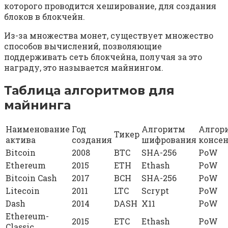
которого проводится хеширование, для создания
блоков в блокчейн.
Из-за множества монет, существует множество
способов вычислений, позволяющие
поддерживать сеть блокчейна, получая за это
награду, это называется майнингом.
Таблица алгоритмов для
майнинга
Наименование
Год
Алгоритм
Алгор
Тикер
актива
создания
шифрования
консе
Bitcoin
2008
BTC
SHA-256
PoW
Ethereum
2015
ETH
Ethash
PoW
Bitcoin Cash
2017
BCH
SHA-256
PoW
Litecoin
2011
LTC
Scrypt
PoW
Dash
2014
DASH
X11
PoW
Ethereum-
2015
ETC
Ethash
PoW
Classic