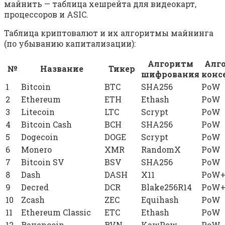
майнить — таблица хешрейта для видеокарт,
процессоров и ASIC.
Таблица криптовалют и их алгоритмы майнинга
(по убыванию капитализации):
Алгоритм
Алг
№
Название
Тикер
шифрования
конс
1
Bitcoin
BTC
SHA256
PoW
2
Ethereum
ETH
Ethash
PoW
3
Litecoin
LTC
Scrypt
PoW
4
Bitcoin Cash
BCH
SHA256
PoW
5
Dogecoin
DOGE
Scrypt
PoW
6
Monero
XMR
RandomX
PoW
7
Bitcoin SV
BSV
SHA256
PoW
8
Dash
DASH
X11
PoW+
9
Decred
DCR
Blake256R14
PoW+
10
Zcash
ZEC
Equihash
PoW
11
Ethereum Classic
ETC
Ethash
PoW
12
Ravencoin
RVN
KawPow
PoW