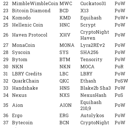
22
MimbleWimbleCoin
MWC
Cuckatoo31
PoW
23
Bitcoin Diamond
BCD
X13
PoW
24
Komodo
KMD
Equihash
PoW+
25
Hellenic Coin
HNC
Scrypt
PoW
CryptoNight
26
Haven Protocol
XHV
PoW
Haven
27
MonaCoin
MONA
Lyra2REv2
PoW
28
Syscoin
SYS
SHA256
PoW
29
Bytom
BTM
Tensority
PoW
30
NKN
NKN
MOCA
PoR
31
LBRY Credits
LBC
LBRY
PoW
32
QuarkChain
QKC
Ethash
PoS
33
Handshake
HNS
Blake2b Sha3
PoW
34
Nexus
NXS
NexusHash
PoS
Equihash
35
Aion
AION
PoW
210,9
36
Ergo
ERG
Autolykos
PoW
37
Bytecoin
BCN
CryptoNight
PoW