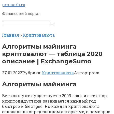
Перейти
promorb.ru
к
Финансовый портал
контенту
Поиск:
Главная
»
Криптовалюта
Алгоритмы майнинга
криптовалют — таблица 2020
описание | ExchangeSumo
27.01.2022
Рубрика:
Криптовалюта
Автор:
prom
Алгоритмы майнинга
Биткоин уже существует с 2009 года, и с тех пор
криптоиндустрия развивается каждый год
быстрее и быстрее. Но каждая криптовалюта
основана на определенном алгоритме, с помощью