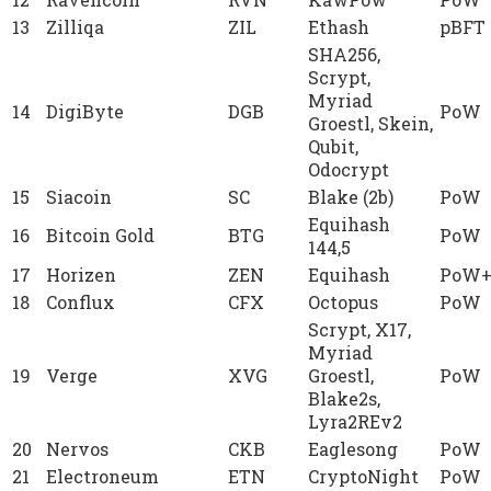
13
Zilliqa
ZIL
Ethash
pBFT
SHA256,
Scrypt,
Myriad
14
DigiByte
DGB
PoW
Groestl, Skein,
Qubit,
Odocrypt
15
Siacoin
SC
Blake (2b)
PoW
Equihash
16
Bitcoin Gold
BTG
PoW
144,5
17
Horizen
ZEN
Equihash
PoW+
18
Conflux
CFX
Octopus
PoW
Scrypt, X17,
Myriad
19
Verge
XVG
Groestl,
PoW
Blake2s,
Lyra2REv2
20
Nervos
CKB
Eaglesong
PoW
21
Electroneum
ETN
CryptoNight
PoW