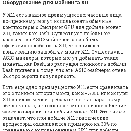
Оборудование для майнинга X11
У X11 есть важное преимущество: частные лица
по-прежнему могут использовать обычные
компьютеры с быстрым GPU для добычи монет
X11, таких как Dash. Существует небольшое
количество ASIC-майнеров, способных
эффективно добывать X11, что снижает
конкуренцию за добычу монет X11. Существуют
ASIC-майнеры, которые могут добывать такие
монеты, как Dash, но растущая сложность добычи
Dash привела к тому, что эти ASIC-майнеры очень
быстро обрели популярность.
Есть еще одно преимущество X11, если сравнивать
его с такими алгоритмами, как SHA256 или Scrypt:
X11 в целом менее требователен к аппаратному
обеспечению, что означает меньшее потребление
электроэнергии при добыче монет X11. Это также
означает, что при добыче X11 графические
процессоры охлаждаются примерно на 30% по
сравнению с использованием GPU для добычи