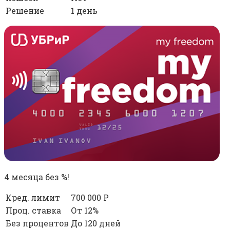
Решение
1 день
4 месяца без %!
Кред. лимит
700 000 Р
Проц. ставка
От 12%
Без процентов
До 120 дней