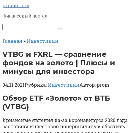
Перейти
promorb.ru
к
Финансовый портал
контенту
Поиск:
Главная
»
Инвестиции
VTBG и FXRL — сравнение
фондов на золото | Плюсы и
минусы для инвестора
04.11.2021
Рубрика:
Инвестиции
Автор:
prom
Обзор ETF «Золото» от ВТБ
(VTBG)
Кризисные явления из-за коронавируса 2020 года
заставили инвесторов понервничать и обратить
свой взор на активы резервного плана, самым