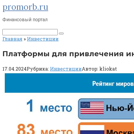
promorb.ru
Перейти
к
контенту
Финансовый портал
Поиск:
Главная
»
Инвестиции
Платформы для привлечения ин
17.04.2024
Рубрика:
Инвестиции
Автор:
kliokat