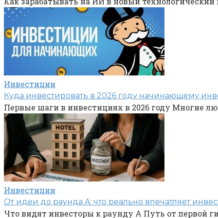
Как зарабатывать на ИИ в новый технологический 
Инвестиции
Куда инвестировать в 2026 году начинающему инве
Первые шаги в инвестициях в 2026 году Многие лю
Инвестиции
От идеи до раунда A: что реально впечатляет инвес
Что видят инвесторы к раунду A Путь от первой ги