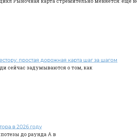
цикл Рыночная карта стремительно меняется: ещё н
стору: простая дорожная карта шаг за шагом
ди сейчас задумываются о том, как
тора в 2026 году
потезы до раунда A в