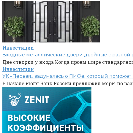
Инвестиции
Входные металлические двери двойные с разной ш
Две створки у входа Когда проем шире стандартн
Инвестиции
УК «Первая» задумалась о ПИФе, который поможет 
В начале июля Банк России предложил меры по ра