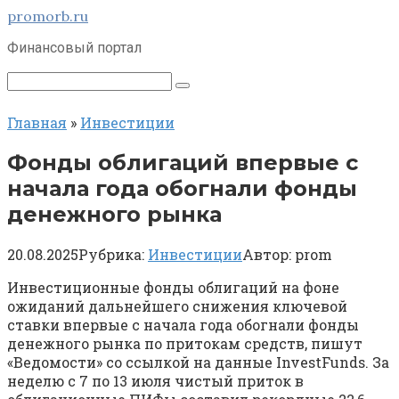
Перейти
promorb.ru
к
Финансовый портал
контенту
Поиск:
Главная
»
Инвестиции
Фонды облигаций впервые с
начала года обогнали фонды
денежного рынка
20.08.2025
Рубрика:
Инвестиции
Автор:
prom
Инвестиционные фонды облигаций на фоне
ожиданий дальнейшего снижения ключевой
ставки впервые с начала года обогнали фонды
денежного рынка по притокам средств, пишут
«Ведомости» со ссылкой на данные InvestFunds. За
неделю с 7 по 13 июля чистый приток в