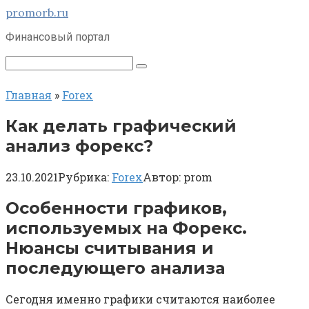
Перейти
promorb.ru
к
Финансовый портал
контенту
Поиск:
Главная
»
Forex
Как делать графический
анализ форекс?
23.10.2021
Рубрика:
Forex
Автор:
prom
Особенности графиков,
используемых на Форекс.
Нюансы считывания и
последующего анализа
Сегодня именно графики считаются наиболее