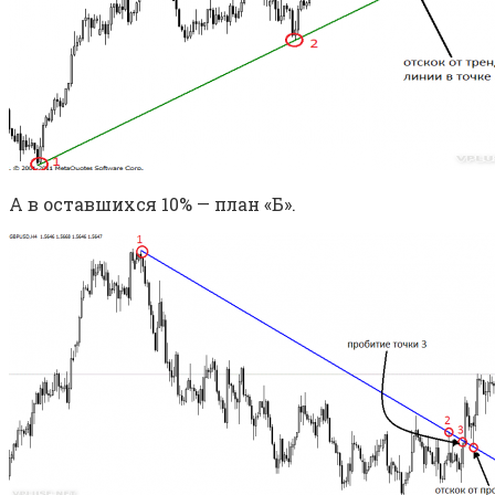
А в оставшихся 10% — план «Б».