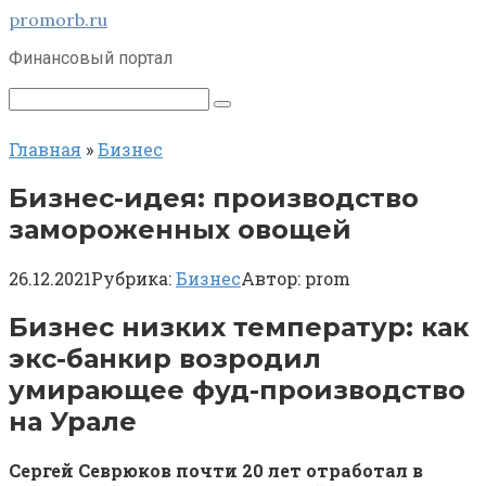
Перейти
promorb.ru
к
Финансовый портал
контенту
Поиск:
Главная
»
Бизнес
Бизнес-идея: производство
замороженных овощей
26.12.2021
Рубрика:
Бизнес
Автор:
prom
Бизнес низких температур: как
экс-банкир возродил
умирающее фуд-производство
на Урале
Сергей Севрюков почти 20 лет отработал в