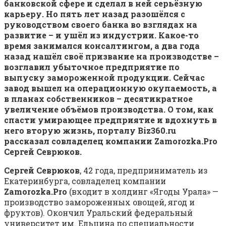
банковской сфере и сделал в ней серьёзную
карьеру. Но пять лет назад разошёлся с
руководством своего банка во взглядах на
развитие – и ушёл из индустрии. Какое-то
время занимался консалтингом, а два года
назад нашёл своё призвание на производстве –
возглавил убыточное предприятие по
выпуску замороженной продукции. Сейчас
завод вышел на операционную окупаемость, а
в планах собственников – десятикратное
увеличение объёмов производства. О том, как
спасти умирающее предприятие и вдохнуть в
него вторую жизнь, порталу Biz360.ru
рассказал совладелец компании Zamorozka.Pro
Сергей Севрюков.
Сергей Севрюков
, 42 года, предприниматель из
Екатеринбурга, совладелец компании
Zamorozka.Pro
(входит в холдинг «Ягоды Урала» —
производство замороженных овощей, ягод и
фруктов). Окончил Уральский федеральный
университет им. Ельцина по специальности