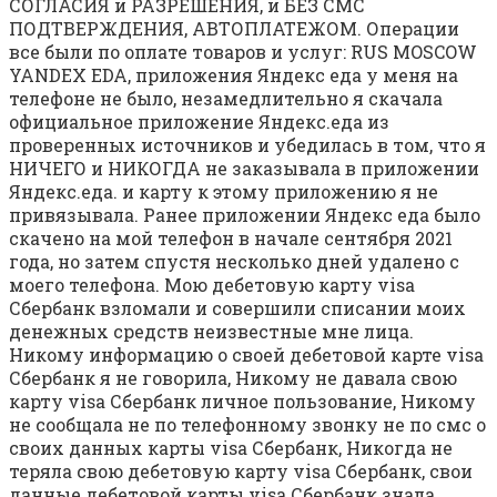
СОГЛАСИЯ и РАЗРЕШЕНИЯ, и БЕЗ СМС
ПОДТВЕРЖДЕНИЯ, АВТОПЛАТЕЖОМ. Операции
все были по оплате товаров и услуг: RUS MOSCOW
YANDEX EDA, приложения Яндекс еда у меня на
телефоне не было, незамедлительно я скачала
официальное приложение Яндекс.еда из
проверенных источников и убедилась в том, что я
НИЧЕГО и НИКОГДА не заказывала в приложении
Яндекс.еда. и карту к этому приложению я не
привязывала. Ранее приложении Яндекс еда было
скачено на мой телефон в начале сентября 2021
года, но затем спустя несколько дней удалено с
моего телефона. Мою дебетовую карту visa
Сбербанк взломали и совершили списании моих
денежных средств неизвестные мне лица.
Никому информацию о своей дебетовой карте visa
Сбербанк я не говорила, Никому не давала свою
карту visa Сбербанк личное пользование, Никому
не сообщала не по телефонному звонку не по смс о
своих данных карты visa Сбербанк, Никогда не
теряла свою дебетовую карту visa Сбербанк, свои
данные дебетовой карты visa Сбербанк знала