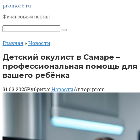
Перейти
promorb.ru
к
Финансовый портал
контенту
Поиск:
Главная
»
Новости
Детский окулист в Самаре –
профессиональная помощь для
вашего ребёнка
31.03.2025
Рубрика:
Новости
Автор:
prom