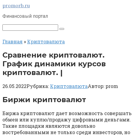
Перейти
promorb.ru
к
Финансовый портал
контенту
Поиск:
Главная
»
Криптовалюта
Сравнение криптовалют.
График динамики курсов
криптовалют. |
26.05.2022
Рубрика:
Криптовалюта
Автор:
prom
Биржи криптовалют
Биржа криптовалют дает возможность совершать
обмен или куплю/продажу цифровыми деньгами.
Такие площадки являются довольно
востребованными не только среди инвесторов, но