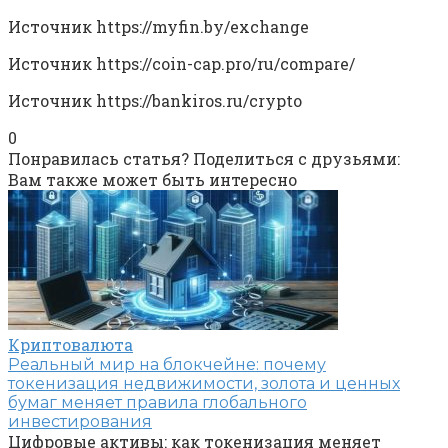
Источник
https://myfin.by/exchange
Источник
https://coin-cap.pro/ru/compare/
Источник
https://bankiros.ru/crypto
0
Понравилась статья? Поделиться с друзьями:
Вам также может быть интересно
Криптовалюта
Реальный мир на блокчейне: почему
токенизация недвижимости, золота и ценных
бумаг меняет правила глобального
инвестирования
Цифровые активы: как токенизация меняет