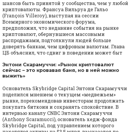
шансов быть принятой у сообщества, чем у любой
криптовалюты. Франсуа Вильруа де Гальо
(François Villeroy), выступая на сессии
Всемирного экономического форума,
предположил, что недавние события на рынке
криптовалют, обернувшиеся массовыми
распродажами, подтолкнули людей больше
доверять банкам, чем цифровым валютам. Глава
ЦБ объяснил, что сдвиг в поведении может быт
Энтони Скарамуччи: «Рынок криптовалют
сейчас – это кровавая баня, но в ней можно
выжить»
Основатель Skybridge Capital Энтони Скарамуччи
поделился мнением о текущем «медвежьем»
рынке, порекомендовав инвесторам продолжать
покупать биткоин и сохранять спокойствие. В
интервью каналу CNBC Энтони Скарамуччи
(Anthony Scaramucci), основатель хедж-фонда
Skybridge Capital, под управлением которого
находятся активы на $3.5 млрд, высказался по