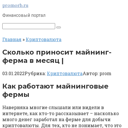
Перейти
promorb.ru
к
Финансовый портал
контенту
Поиск:
Главная
»
Криптовалюта
Сколько приносит майнинг-
ферма в месяц |
03.01.2022
Рубрика:
Криптовалюта
Автор:
prom
Как работают майнинговые
фермы
Наверняка многие слышали или видели в
интернете, как кто-то рассказывает – насколько
много денег заработал на ферме для добычи
криптовалюты. Для тех, кто не понимает, что это