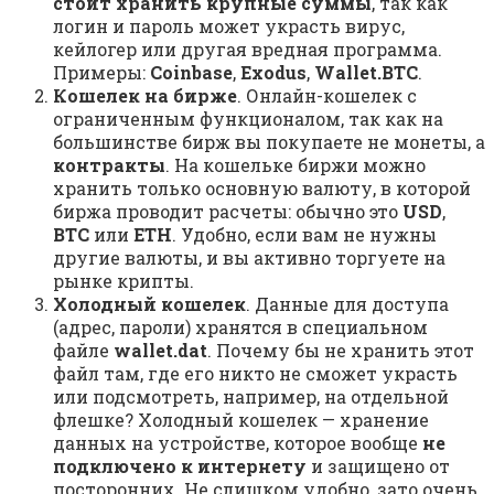
стоит хранить крупные суммы
, так как
логин и пароль может украсть вирус,
кейлогер или другая вредная программа.
Примеры:
Coinbase
,
Exodus
,
Wallet.BTC
.
Кошелек на бирже
. Онлайн-кошелек с
ограниченным функционалом, так как на
большинстве бирж вы покупаете не монеты, а
контракты
. На кошельке биржи можно
хранить только основную валюту, в которой
биржа проводит расчеты: обычно это
USD
,
BTC
или
ETH
. Удобно, если вам не нужны
другие валюты, и вы активно торгуете на
рынке крипты.
Холодный кошелек
. Данные для доступа
(адрес, пароли) хранятся в специальном
файле
wallet.dat
. Почему бы не хранить этот
файл там, где его никто не сможет украсть
или подсмотреть, например, на отдельной
флешке? Холодный кошелек — хранение
данных на устройстве, которое вообще
не
подключено к интернету
и защищено от
посторонних. Не слишком удобно, зато очень