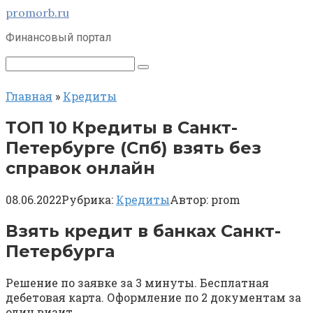
Перейти
promorb.ru
к
Финансовый портал
контенту
Поиск:
Главная
»
Кредиты
ТОП 10 Кредиты в Санкт-
Петербурге (Спб) взять без
справок онлайн
08.06.2022
Рубрика:
Кредиты
Автор:
prom
Взять кредит в банках Санкт-
Петербурга
Решение по заявке за 3 минуты. Бесплатная
дебетовая карта. Оформление по 2 документам за
один визит.