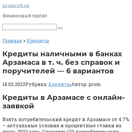
Перейти
promorb.ru
к
Финансовый портал
контенту
Поиск:
Главная
»
Кредиты
Кредиты наличными в банках
Арзамаса в т. ч. без справок и
поручителей — 6 вариантов
18.02.2022
Рубрика:
Кредиты
Автор:
prom
Кредиты в Арзамасе с онлайн-
заявкой
Взять потребительский кредит в Арзамасе от 4.7%
— актуальные условия и процентные ставки на
июнь 2022 года. Сравните 133 потребительских