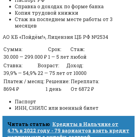
Справка о доходах по форме банка
Копия трудовой книжки
Стаж на последнем месте работы от 3
месяцев
АО КБ «Пойдём!», Лицензия ЦБ РФ №2534
Сумма:
Срок:
Стаж:
30.000 — 299.000 ₽
1 — 5 лет
любой
Ставка:
Возраст:
Доход:
39,9% — 54,9%
22 — 75 лет
от 10000
Платеж / месяц:
Решение:
Переплата:
8694 ₽
1 день
От 6872 ₽
Паспорт
ИНН, СНИЛС или военный билет
Читать статью
Кредиты в Нальчике от
4.7% в 2022 году - 79 вариантов взять кредит
наличными с онлайн-заявкой