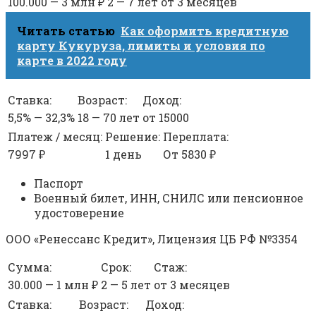
100.000 — 3 млн ₽
2 — 7 лет
от 3 месяцев
Читать статью
Как оформить кредитную
карту Кукуруза, лимиты и условия по
карте в 2022 году
Ставка:
Возраст:
Доход:
5,5% — 32,3%
18 — 70 лет
от 15000
Платеж / месяц:
Решение:
Переплата:
7997 ₽
1 день
От 5830 ₽
Паспорт
Военный билет, ИНН, СНИЛС или пенсионное
удостоверение
ООО «Ренессанс Кредит», Лицензия ЦБ РФ №3354
Сумма:
Срок:
Стаж:
30.000 — 1 млн ₽
2 — 5 лет
от 3 месяцев
Ставка:
Возраст:
Доход: