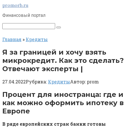
Перейти
promorb.ru
к
Финансовый портал
контенту
Поиск:
Главная
»
Кредиты
Я за границей и хочу взять
микрокредит. Как это сделать?
Отвечают эксперты |
27.04.2022
Рубрика:
Кредиты
Автор:
prom
Процент для иностранца: где и
как можно оформить ипотеку в
Европе
В ряде европейских стран банки готовы