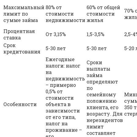
Максимальный
80% от
60% от общей
70% 
лимит по
стоимости
стоимости
жил
сумме займа
недвижимости
жилья
Процентная
От 3,15%
1,5-3,5%
2,5-4
ставка
Срок
5-30 лет
5-30 лет
5-20 
кредитования
Ежегодные
Сроки
налоги: налог
выплаты
на
займа
недвижимость
определяют
– примерно
по
0,5% от
семейному
Мин
стоимости
положению
сумм
Особенности
объекта в
клиента, его
350 
зависимости
возрасту. Для
стер
от его типа,
нерезидентов
налог на
лимит
проживание –
составляет
его