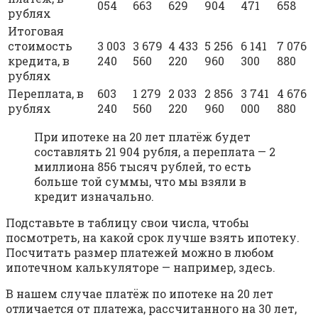
054
663
629
904
471
658
рублях
Итоговая
стоимость
3 003
3 679
4 433
5 256
6 141
7 076
кредита, в
240
560
220
960
300
880
рублях
Переплата, в
603
1 279
2 033
2 856
3 741
4 676
рублях
240
560
220
960
000
880
При ипотеке на 20 лет платёж будет
составлять 21 904 рубля, а переплата — 2
миллиона 856 тысяч рублей, то есть
больше той суммы, что мы взяли в
кредит изначально.
Подставьте в таблицу свои числа, чтобы
посмотреть, на какой срок лучше взять ипотеку.
Посчитать размер платежей можно в любом
ипотечном калькуляторе — например, здесь.
В нашем случае платёж по ипотеке на 20 лет
отличается от платежа, рассчитанного на 30 лет,