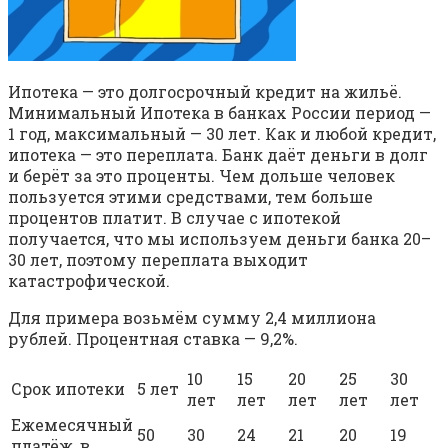
Ипотека — это долгосрочный кредит на жильё.
Минимальный Ипотека в банках России период —
1 год, максимальный — 30 лет. Как и любой кредит,
ипотека — это переплата. Банк даёт деньги в долг
и берёт за это проценты. Чем дольше человек
пользуется этими средствами, тем больше
процентов платит. В случае с ипотекой
получается, что мы используем деньги банка 20–
30 лет, поэтому переплата выходит
катастрофической.
Для примера возьмём сумму 2,4 миллиона
рублей. Процентная ставка — 9,2%.
10
15
20
25
30
Срок ипотеки
5 лет
лет
лет
лет
лет
лет
Ежемесячный
50
30
24
21
20
19
платёж, в