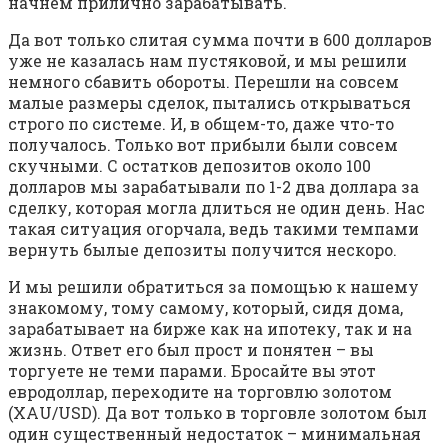
начнем прилично зарабатывать.
Да вот только слитая сумма почти в 600 долларов
уже не казалась нам пустяковой, и мы решили
немного сбавить обороты. Перешли на совсем
малые размеры сделок, пытались открываться
строго по системе. И, в общем-то, даже что-то
получалось. Только вот прибыли были совсем
скучными. С остатков депозитов около 100
долларов мы зарабатывали по 1-2 два доллара за
сделку, которая могла длиться не один день. Нас
такая ситуация огорчала, ведь такими темпами
вернуть былые депозиты получится нескоро.
И мы решили обратиться за помощью к нашему
знакомому, тому самому, который, сидя дома,
зарабатывает на бирже как на ипотеку, так и на
жизнь. Ответ его был прост и понятен – вы
торгуете не теми парами. Бросайте вы этот
евродоллар, переходите на торговлю золотом
(XAU/USD). Да вот только в торговле золотом был
один существенный недостаток – минимальная