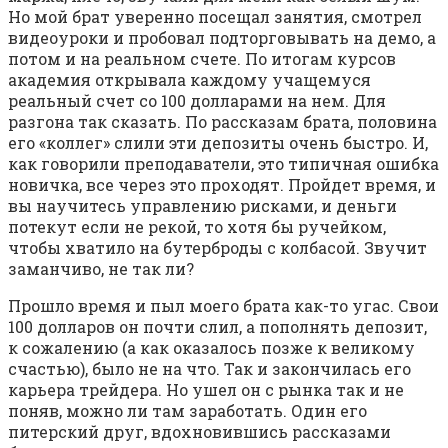
Но мой брат уверенно посещал занятия, смотрел
видеоуроки и пробовал подторговывать на демо, а
потом и на реальном счете. По итогам курсов
академия открывала каждому учащемуся
реальный счет со 100 долларами на нем. Для
разгона так сказать. По рассказам брата, половина
его «коллег» слили эти депозиты очень быстро. И,
как говорили преподаватели, это типичная ошибка
новичка, все через это проходят. Пройдет время, и
вы научитесь управлению рисками, и деньги
потекут если не рекой, то хотя бы ручейком,
чтобы хватило на бутерброды с колбасой. Звучит
заманчиво, не так ли?
Прошло время и пыл моего брата как-то угас. Свои
100 долларов он почти слил, а пополнять депозит,
к сожалению (а как оказалось позже к великому
счастью), было не на что. Так и закончилась его
карьера трейдера. Но ушел он с рынка так и не
поняв, можно ли там заработать. Один его
питерский друг, вдохновившись рассказами