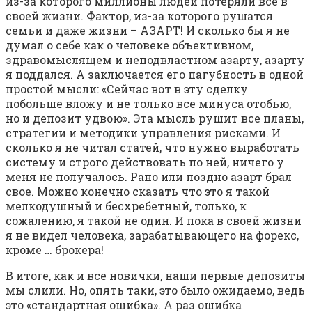
из-за которого миллионы людей потеряли все в
своей жизни. Фактор, из-за которого рушатся
семьи и даже жизни – АЗАРТ! И сколько бы я не
думал о себе как о человеке объективном,
здравомыслящем и неподвластном азарту, азарту
я поддался. А заключается его пагубность в одной
простой мысли: «Сейчас вот в эту сделку
побольше вложу и не только все минуса отобью,
но и депозит удвою». Эта мысль рушит все планы,
стратегии и методики управления рисками. И
сколько я не читал статей, что нужно выработать
систему и строго действовать по ней, ничего у
меня не получалось. Рано или поздно азарт брал
свое. Можно конечно сказать что это я такой
мелкодушный и бесхребетный, только, к
сожалению, я такой не один. И пока в своей жизни
я не видел человека, зарабатывающего на форекс,
кроме … брокера!
В итоге, как и все новички, наши первые депозиты
мы слили. Но, опять таки, это было ожидаемо, ведь
это «стандартная ошибка». А раз ошибка