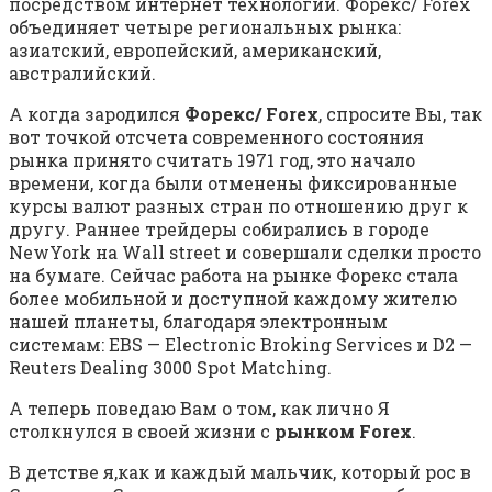
посредством интернет технологий. Форекс/ Forex
объединяет четыре региональных рынка:
азиатский, европейский, американский,
австралийский.
А когда зародился
Форекс/ Forex
, спросите Вы, так
вот точкой отсчета современного состояния
рынка принято считать 1971 год, это начало
времени, когда были отменены фиксированные
курсы валют разных стран по отношению друг к
другу. Раннее трейдеры собирались в городе
NewYork на Wall street и совершали сделки просто
на бумаге. Сейчас работа на рынке Форекс стала
более мобильной и доступной каждому жителю
нашей планеты, благодаря электронным
системам: EBS — Electronic Broking Services и D2 —
Reuters Dealing 3000 Spot Matching.
А теперь поведаю Вам о том, как лично Я
столкнулся в своей жизни с
рынком Forex
.
В детстве я,как и каждый мальчик, который рос в