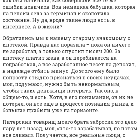
как они начинали, как совершали все те же
ошибки новичков. Вон немецкая бабушка, которая
на пенсии села за терминал и сколотила
состояние. Ну да, вроде такие люди есть, в
интернете. А в жизни?
Обратились мы к нашему старому знакомому с
ипотекой. Правда нас поразила – пока он ничего
не заработал, а только спустил тысяч 200. За
ипотеку платит жена, а он перебивается на
подработках, а все заработанное несет на депозит,
в надежде отбить минус. До этого ему было
попросту стыдно признаться в своих неудачах,
мол, подумают, нужно быть ненормальным,
чтобы такие деньжищи потерять. Так оно, в
общем-то, и есть. Хотя, в его понимании, он их не
потерял, он все еще в процессе познания рынка, и
большие прибыли уже на горизонте.
Питерский товарищ моего брата забросил это дело
пару лет назад, мол, «что-то зарабатывал, но потом
все сливал». Получается, все реальные люди, с