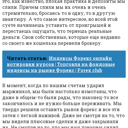
это, как известно, плохая практика и депозиты мы
слили. Причем слили мы их очень и очень
стремительно, бросаясь то в одну, то в другую
авантюру. А что самое интересное, во всей этой
суете начинаешь уставать от проигрышей и
перестаешь ощущать, что теряешь реальные
деньги. Свои собственные, которые еще недавно
со своего же кошелька перевели брокеру.
Читать статью
Индексы Форекс онлайн
котировки курсов | Торговля на фондовые
индексы на рынке Форекс | Forex club
В момент, когда по нашим счетам ударил
маржинкол, мы были настолько измотаны, что
даже в общем-то были рады, что наконец-то все
закончилось и не нужно больше переживать. Мы
твердо решили оставить рынок форекс и все эти
затеи с легкой наживой. Даже не смотря на то, что
мы видели плюсовые сделки и даже закрывали
их. Не смотря на то, что мы наш товарищ сидит