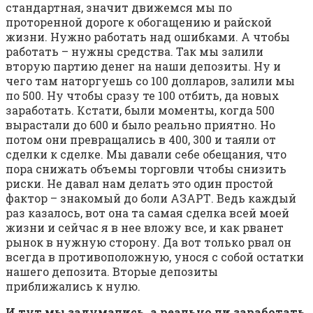
стандартная, значит движемся мы по
проторенной дороге к обогащению и райской
жизни. Нужно работать над ошибками. А чтобы
работать – нужны средства. Так мы залили
вторую партию денег на наши депозиты. Ну и
чего там наторгуешь со 100 долларов, залили мы
по 500. Ну чтобы сразу те 100 отбить, да новых
заработать. Кстати, были моменты, когда 500
вырастали до 600 и было реально приятно. Но
потом они превращались в 400, 300 и таяли от
сделки к сделке. Мы давали себе обещания, что
пора снижать объемы торговли чтобы снизить
риски. Не давал нам делать это один простой
фактор – знакомый до боли АЗАРТ. Ведь каждый
раз казалось, вот она та самая сделка всей моей
жизни и сейчас я в нее вложу все, и как рванет
рынок в нужную сторону. Да вот только рвал он
всегда в противоположную, унося с собой остатки
нашего депозита. Вторые депозиты
приближались к нулю.
И тут мы задумались, а реально ли заработать