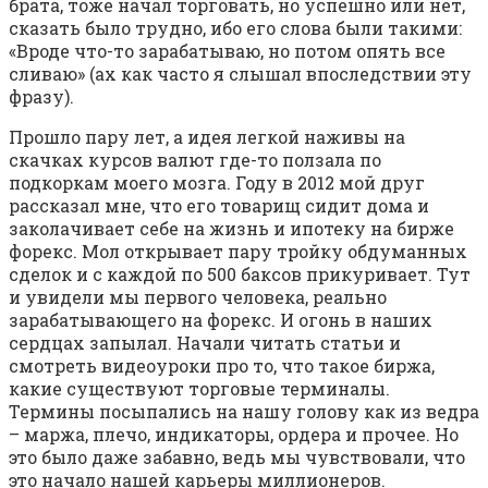
брата, тоже начал торговать, но успешно или нет,
сказать было трудно, ибо его слова были такими:
«Вроде что-то зарабатываю, но потом опять все
сливаю» (ах как часто я слышал впоследствии эту
фразу).
Прошло пару лет, а идея легкой наживы на
скачках курсов валют где-то ползала по
подкоркам моего мозга. Году в 2012 мой друг
рассказал мне, что его товарищ сидит дома и
заколачивает себе на жизнь и ипотеку на бирже
форекс. Мол открывает пару тройку обдуманных
сделок и с каждой по 500 баксов прикуривает. Тут
и увидели мы первого человека, реально
зарабатывающего на форекс. И огонь в наших
сердцах запылал. Начали читать статьи и
смотреть видеоуроки про то, что такое биржа,
какие существуют торговые терминалы.
Термины посыпались на нашу голову как из ведра
– маржа, плечо, индикаторы, ордера и прочее. Но
это было даже забавно, ведь мы чувствовали, что
это начало нашей карьеры миллионеров.