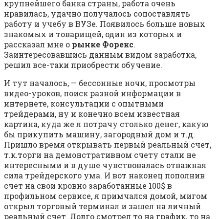
крупнейшего банка страны, работа очень
нравилась, удачно получалось сопоставлять
работу и учебу в ВУЗе. Появилось больше новых
знакомых и товарищей, один из которых и
рассказал мне о
рынке Форекс
.
Заинтересовавшись данным видом заработка,
решил все-таки приобрести обучение.
И тут началось, — бессонные ночи, просмотры
видео-уроков, поиск разной информации в
интернете, консультации с опытными
трейдерами, ну и конечно всем известная
картина, куда же я потрачу столько денег, какую
бы прикупить машину, загородный дом и т.д.
Пришло время открывать первый реальный счет,
т.к.торги на демонстративном счету стали не
интересными и в душе чувствовалась отважная
сила трейдерского ума. И вот наконец пополнив
счет на свои кровно заработанные 100$ в
профильном сервисе, я примчался домой, мигом
открыл торговый терминал и зашел на личный
реальный счет. Долго смотрел то на график, то на