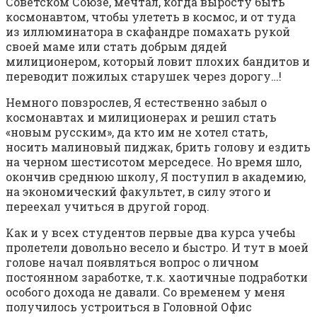
Советском Союзе, мечтал, когда выросту быть
космонавтом, чтобы улететь в космос, и от туда
из иллюминатора в скафандре помахать рукой
своей маме или стать добрым дядей
милиционером, который ловит плохих бандитов и
переводит пожилых старушек через дорогу…!
Немного повзрослев, Я естественно забыл о
космонавтах и милиционерах и решил стать
«новым русским», да кто им не хотел стать,
носить малиновый пиджак, брить голову и ездить
на черном шестисотом мерседесе. Но время шло,
окончив среднюю школу, Я поступил в академию,
на экономический факультет, в силу этого и
переехал учиться в другой город.
Как и у всех студентов первые два курса учебы
пролетели довольно весело и быстро. И тут в моей
голове начал появляться вопрос о личном
постоянном заработке, т.к. хаотичные подработки
особого дохода не давали. Со временем у меня
получилось устроиться в Головной Офис