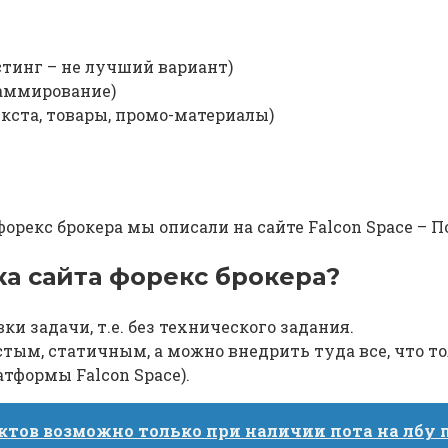
стинг – не лучший вариант)
раммирование)
екста, товары, промо-материалы)
форекс брокера мы описали на сайте Falcon Space – П
ка сайта форекс брокера?
и задачи, т.е. без технического задания.
тым, статичным, а можно внедрить туда все, что т
атформы Falcon Space).
ктов возможно только при наличии пота на лбу 