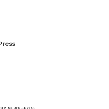
Press
в и много другое.