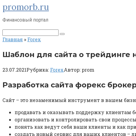
promorb.ru
Перейти
к
контенту
Финансовый портал
Поиск:
Главная
»
Forex
Шаблон для сайта о трейдинге н
23.07.2021
Рубрика:
Forex
Автор:
prom
Разработка сайта форекс броке
Сайт – это незаменимый инструмент в вашем бизн
продавать и оказывать поддержку клиентам б
организовать и контролировать свои процесс
понять как ведут себя ваши клиенты и как п
создать новый сервис для ваших клиентов – л