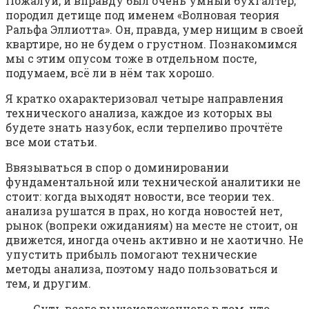
Пожалуй, и вправду был очень умный бухгалтер,
породил детище под именем «Волновая теория
Ральфа Эллиотта». Он, правда, умер нищим в своей
квартире, но не будем о грустном. Познакомимся
мы с этим опусом тоже в отдельном посте,
подумаем, всё ли в нём так хорошо.
Я кратко охарактеризовал четыре направления
технического анализа, каждое из которых вы
будете знать назубок, если терпеливо прочтёте
все мои статьи.
Ввязываться в спор о доминировании
фундаментальной или технической аналитики не
стоит: когда выходят новости, все теории тех.
анализа рушатся в прах, но когда новостей нет,
рынок (вопреки ожиданиям) на месте не стоит, он
движется, иногда очень активно и не хаотично. Не
упустить прибыль помогают технические
методы анализа, поэтому надо пользоваться и
тем, и другим.
Суть всего вышеизложенного в том, что