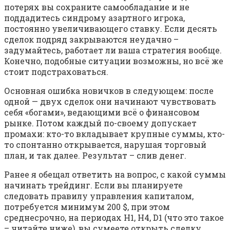
потерях вы сохраните самообладание и не
поддадитесь синдрому азартного игрока,
постоянно увеличивающего ставку. Если десять
сделок подряд закрываются неудачно –
задумайтесь, работает ли ваша стратегия вообще.
Конечно, подобные ситуации возможны, но всё же
стоит подстраховаться.
Основная ошибка новичков в следующем: после
одной — двух сделок они начинают чувствовать
себя «богами», ведающими всё о финансовом
рынке. Потом каждый по-своему допускает
промахи: кто-то вкладывает крупные суммы, кто-
то спонтанно открывается, нарушая торговый
план, и так далее. Результат – слив денег.
Ранее я обещал ответить на вопрос, с какой суммы
начинать трейдинг. Если вы планируете
следовать правилу управления капиталом,
потребуется минимум 200 $, при этом
среднесрочно, на периодах H1, H4, D1 (что это такое
– читайте ниже), вы сумеете открыть сделку