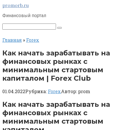
Перейти
promorb.ru
к
Финансовый портал
контенту
Поиск:
Главная
»
Forex
Как начать зарабатывать на
финансовых рынках с
минимальным стартовым
капиталом | Forex Club
01.04.2022
Рубрика:
Forex
Автор:
prom
Как начать зарабатывать на
финансовых рынках с
минимальным стартовым
капиталом