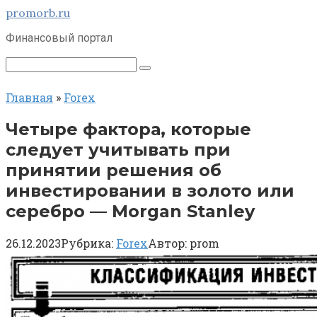
Перейти
promorb.ru
к
Финансовый портал
контенту
Поиск:
Главная
»
Forex
Четыре фактора, которые
следует учитывать при
принятии решения об
инвестировании в золото или
серебро — Morgan Stanley
26.12.2023
Рубрика:
Forex
Автор:
prom