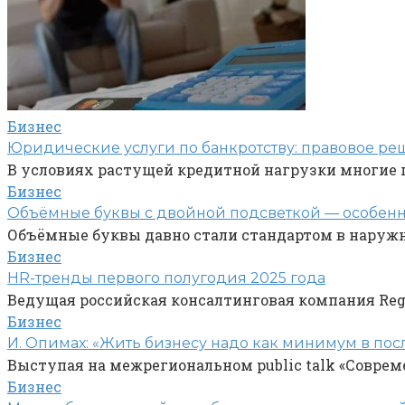
Бизнес
Юридические услуги по банкротству: правовое ре
В условиях растущей кредитной нагрузки многие 
Бизнес
Объёмные буквы с двойной подсветкой — особен
Объёмные буквы давно стали стандартом в наружн
Бизнес
HR-тренды первого полугодия 2025 года
Ведущая российская консалтинговая компания Regr
Бизнес
И. Опимах: «Жить бизнесу надо как минимум в пос
Выступая на межрегиональном public talk «Совре
Бизнес