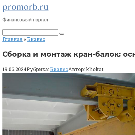
promorb.ru
Перейти
к
контенту
Финансовый портал
Поиск:
Главная
»
Бизнес
Сборка и монтаж кран-балок: о
19.06.2024
Рубрика:
Бизнес
Автор:
kliokat