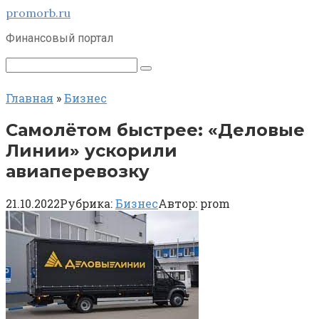
Перейти
promorb.ru
к
Финансовый портал
контенту
Поиск:
Главная
»
Бизнес
Самолётом быстрее: «Деловые
Линии» ускорили
авиаперевозку
21.10.2022
Рубрика:
Бизнес
Автор:
prom