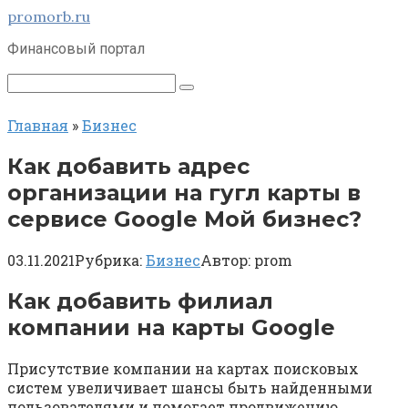
Перейти
promorb.ru
к
Финансовый портал
контенту
Поиск:
Главная
»
Бизнес
Как добавить адрес
организации на гугл карты в
сервисе Google Мой бизнес?
03.11.2021
Рубрика:
Бизнес
Автор:
prom
Как добавить филиал
компании на карты Google
Присутствие компании на картах поисковых
систем увеличивает шансы быть найденными
пользователями и помогает продвижению