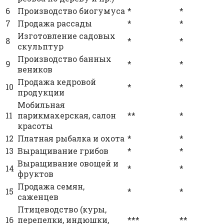
6
Производство биогумуса
*
*
7
Продажа рассады
*
*
Изготовление садовых
8
*
*
скульптур
Производство банных
9
*
*
веников
Продажа кедровой
10
*
*
продукции
Мобильная
11
парикмахерская, салон
**
*
красоты
12
Платная рыбалка и охота
*
*
13
Выращивание грибов
*
*
Выращивание овощей и
14
*
*
фруктов
Продажа семян,
15
*
*
саженцев
Птицеводство (куры,
16
перепелки, индюшки,
***
**