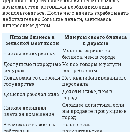
Деревня предоставляет для бизнесмена массу
возможностей, которыми необходимо лишь
воспользоваться. После чего начать зарабатывать
действительно большие деньги, занимаясь
интересным делом.
Плюсы бизнеса в
Минусы своего бизнеса
сельской местности
в деревне
Меньше вариантов
Низкая конкуренция
бизнеса, чем в городе
Доступные природные
Не все товары и услуги
ресурсы
востребованы
Поддержка со стороны
Нет квалифицированного
государства
персонала
Доходы ниже, чем в
Дешёвая рабочая сила
городе
Сложнее логистика, если
Низкая арендная
вы продаете продукцию в
плата за помещения
город
Возможность жить и
Не высокая
работать в
покупательская