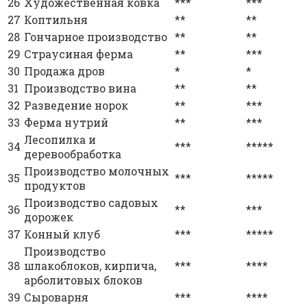
26
Художественная ковка
***
***
27
Коптильня
**
**
28
Гончарное производство
**
**
29
Страусиная ферма
**
***
30
Продажа дров
*
*
31
Производство вина
**
**
32
Разведение норок
**
***
33
Ферма нутрий
**
***
Лесопилка и
34
***
*****
деревообработка
Производство молочных
35
***
*****
продуктов
Производство садовых
36
**
***
дорожек
37
Конный клуб
***
*****
Производство
38
шлакоблоков, кирпича,
***
****
арболитовых блоков
39
Сыроварня
***
****