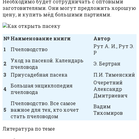
Необходимо будет сотрудничать с оптовыми
заготовителями. Они могут предложить хорошую
цену, и купить мёд большими партиями.
№
Наименование книги
Автор
Рут А. И., Рут Э.
1
Пчеловодство
Р
Уход за пасекой. Календарь
2
Э. Бертран
пчеловода
3
Приусадебная пасека
П.И. Тименский
Очеретний
Большая энциклопедия
4
Александр
пчеловода
Дмитриевич
Пчеловодство. Все самое
Вадим
5
важное для тех, кто хочет
Тихомиров
стать пчеловодом
Литература по теме