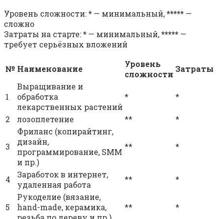
Уровень сложности:
*
— минимальный,
*****
—
сложно
Затраты на старте:
*
— минимальный,
*****
—
требует серьёзных вложений
Уровень
№
Наименование
Затраты
сложности
Выращивание и
1
обработка
*
*
лекарственных растений
2
лозоплетение
**
*
Фриланс (копирайтинг,
дизайн,
3
**
*
программирование, SMM
и пр.)
Заработок в интернет,
4
**
*
удаленная работа
Рукоделие (вязание,
5
hand-made, керамика,
**
*
резьба по дереву и пр.)