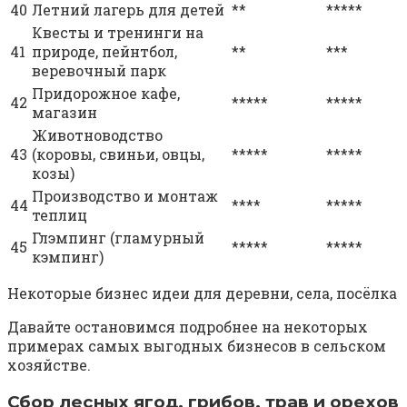
40
Летний лагерь для детей
**
*****
Квесты и тренинги на
41
природе, пейнтбол,
**
***
веревочный парк
Придорожное кафе,
42
*****
*****
магазин
Животноводство
43
(коровы, свиньи, овцы,
*****
*****
козы)
Производство и монтаж
44
****
*****
теплиц
Глэмпинг (гламурный
45
*****
*****
кэмпинг)
Некоторые бизнес идеи для деревни, села, посёлка
Давайте остановимся подробнее на некоторых
примерах самых выгодных бизнесов в сельском
хозяйстве.
Сбор лесных ягод, грибов, трав и орехов