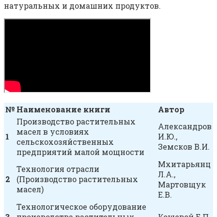
натуральных и домашних продуктов.
№
Наименование книги
Автор
Производство растительных
Александров
масел в условиях
1
И.Ю.,
сельскохозяйственных
Земсков В.И.
предприятий малой мощности
Мхитарьянц
Технология отрасли
Л.А.,
2
(Производство растительных
Мартовщук
масел)
Е.В.
Технологическое оборудование
3
производства растительных
Кошевой Е.П.