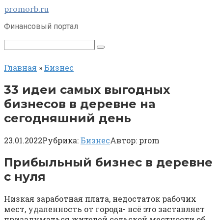
Перейти
promorb.ru
к
Финансовый портал
контенту
Поиск:
Главная
»
Бизнес
33 идеи самых выгодных
бизнесов в деревне на
сегодняшний день
23.01.2022
Рубрика:
Бизнес
Автор:
prom
Прибыльный бизнес в деревне
с нуля
Низкая заработная плата, недостаток рабочих
мест, удаленность от города- всё это заставляет
призадуматься жителей сельской местности об