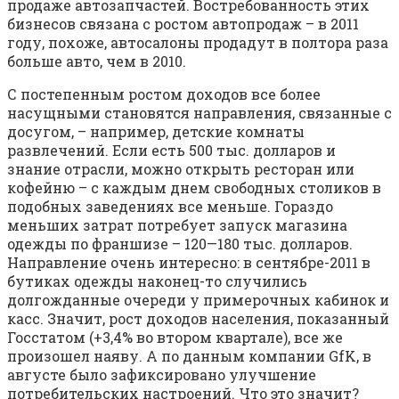
продаже автозапчастей. Востребованность этих
бизнесов связана с ростом автопродаж – в 2011
году, похоже, автосалоны продадут в полтора раза
больше авто, чем в 2010.
С постепенным ростом доходов все более
насущными становятся направления, связанные с
досугом, – например, детские комнаты
развлечений. Если есть 500 тыс. долларов и
знание отрасли, можно открыть ресторан или
кофейню – с каждым днем свободных столиков в
подобных заведениях все меньше. Гораздо
меньших затрат потребует запуск магазина
одежды по франшизе – 120—180 тыс. долларов.
Направление очень интересно: в сентябре-2011 в
бутиках одежды наконец-то случились
долгожданные очереди у примерочных кабинок и
касс. Значит, рост доходов населения, показанный
Госстатом (+3,4% во втором квартале), все же
произошел наяву. А по данным компании GfK, в
августе было зафиксировано улучшение
потребительских настроений. Что это значит?