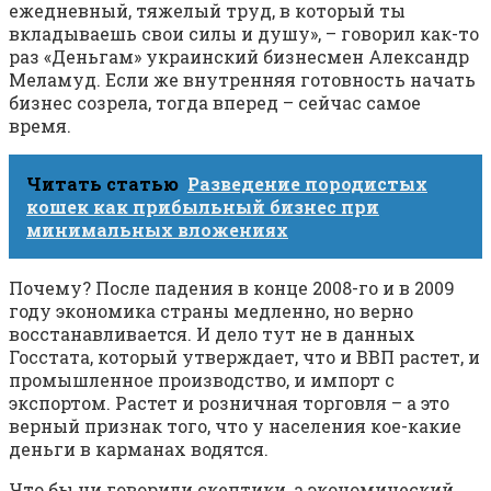
ежедневный, тяжелый труд, в который ты
вкладываешь свои силы и душу», – говорил как-то
раз «Деньгам» украинский бизнесмен Александр
Меламуд. Если же внутренняя готовность начать
бизнес созрела, тогда вперед – сейчас самое
время.
Читать статью
Разведение породистых
кошек как прибыльный бизнес при
минимальных вложениях
Почему? После падения в конце 2008-го и в 2009
году экономика страны медленно, но верно
восстанавливается. И дело тут не в данных
Госстата, который утверждает, что и ВВП растет, и
промышленное производство, и импорт с
экспортом. Растет и розничная торговля – а это
верный признак того, что у населения кое-какие
деньги в карманах водятся.
Что бы ни говорили скептики, а экономический