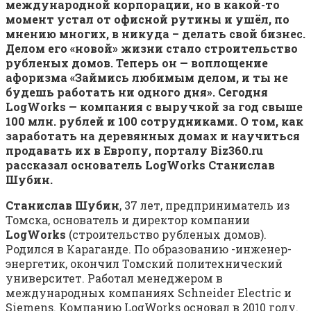
международной корпорации, но в какой-то
момент устал от офисной рутины и ушёл, по
мнению многих, в никуда – делать свой бизнес.
Делом его
«новой»
жизни стало строительство
рубленых домов. Теперь он — воплощение
афоризма «Займись любимым делом, и ты не
будешь работать ни одного дня». Сегодня
LogWorks — компания с выручкой за год свыше
100 млн. рублей и 100 сотрудниками. О том, как
заработать на деревянных домах и научиться
продавать их в Европу, порталу Biz360.ru
рассказал основатель LogWorks Станислав
Шубин.
Станислав Шубин
, 37 лет, предприниматель из
Томска, основатель и директор компании
LogWorks
(строительство рубленых домов).
Родился в Караганде. По образованию -инженер-
энергетик, окончил Томский политехнический
университет. Работал менеджером в
международных компаниях Schneider Electric и
Siemens. Компанию LogWorks основал в 2010 году.