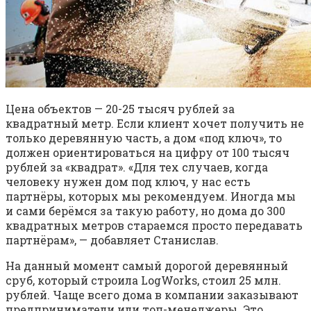
Цена объектов — 20-25 тысяч рублей за
квадратный метр. Если клиент хочет получить не
только деревянную часть, а дом «под ключ», то
должен ориентироваться на цифру от 100 тысяч
рублей за «квадрат». «Для тех случаев, когда
человеку нужен дом под ключ, у нас есть
партнёры, которых мы рекомендуем. Иногда мы
и сами берёмся за такую работу, но дома до 300
квадратных метров стараемся просто передавать
партнёрам», — добавляет Станислав.
На данный момент самый дорогой деревянный
сруб, который строила LogWorks, стоил 25 млн.
рублей. Чаще всего дома в компании заказывают
предприниматели или топ-менеджеры. Это