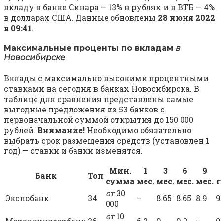
вкладу в банке Синара — 13% в рублях и в ВТБ — 4%
в долларах США. Данные обновлены
28 июня 2022
в 09:41
.
Максимальные проценты по вкладам
в
Новосибирске
Вклады с максимально высокими процентными
ставками на сегодня в банках Новосибирска. В
таблице для сравнения представлены самые
выгодные предложения из 53 банков с
первоначальной суммой открытия до 150 000
рублей.
Внимание!
Необходимо обязательно
выбрать срок размещения средств (установлен 1
год) — ставки и банки изменятся.
Мин.
1
3
6
9
Банк
Топ
сумма
мес.
мес.
мес.
мес.
г
от
30
Экспобанк
34
–
8.65
8.65
8.9
9
000
от
10
Металлинвестбанк
36
6.2
9
9.2
–
9