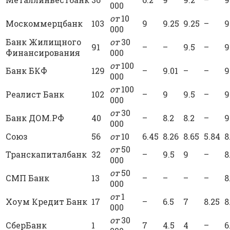
000
от
10
Москоммерцбанк
103
9
9.25
9.25
–
9
000
Банк Жилищного
от
30
91
–
–
9.5
–
9
Финансирования
000
от
100
Банк БКФ
129
–
9.01
–
–
9
000
от
100
Реалист Банк
102
–
9
9.5
–
9
000
от
30
Банк ДОМ.РФ
40
–
8.2
8.2
–
9
000
Союз
56
от
10
6.45
8.26
8.65
5.84
8
от
50
Транскапиталбанк
32
–
9.5
9
–
8
000
от
50
СМП Банк
13
–
–
–
–
8
000
от
1
Хоум Кредит Банк
17
–
6.5
7
8.25
8
000
от
30
СберБанк
1
7
4.5
4
–
6