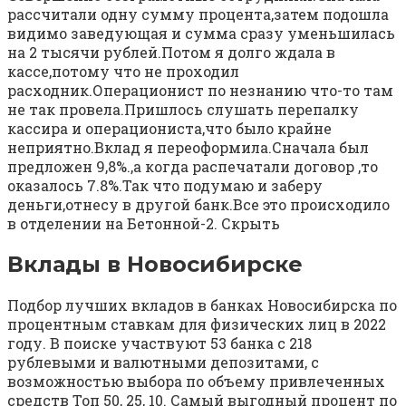
рассчитали одну сумму процента,затем подошла
видимо заведующая и сумма сразу уменьшилась
на 2 тысячи рублей.Потом я долго ждала в
кассе,потому что не проходил
расходник.Операционист по незнанию что-то там
не так провела.Пришлось слушать перепалку
кассира и операциониста,что было крайне
неприятно.Вклад я переоформила.Сначала был
предложен 9,8%.,а когда распечатали договор ,то
оказалось 7.8%.Так что подумаю и заберу
деньги,отнесу в другой банк.Все это происходило
в отделении на Бетонной-2. Скрыть
Вклады в Новосибирске
Подбор лучших вкладов в банках Новосибирска по
процентным ставкам для физических лиц в 2022
году. В поиске участвуют 53 банка с 218
рублевыми и валютными депозитами, с
возможностью выбора по объему привлеченных
средств Топ 50, 25, 10. Самый выгодный процент по