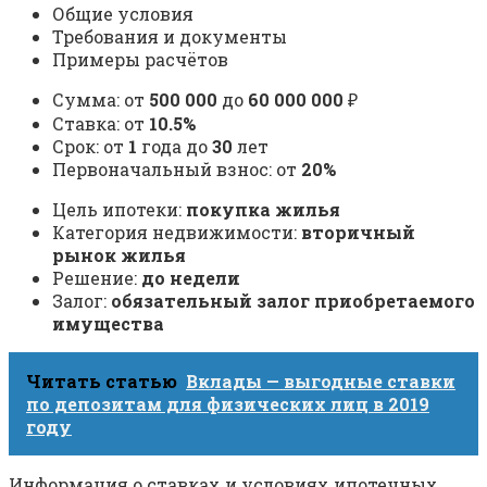
Общие условия
Требования и документы
Примеры расчётов
Сумма: от
500 000
до
60 000 000
₽
Ставка: от
10.5%
Срок: от
1
года до
30
лет
Первоначальный взнос: от
20%
Цель ипотеки:
покупка жилья
Категория недвижимости:
вторичный
рынок жилья
Решение:
до недели
Залог:
обязательный залог приобретаемого
имущества
Читать статью
Вклады — выгодные ставки
по депозитам для физических лиц в 2019
году
Информация о ставках и условиях ипотечных