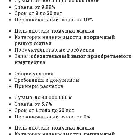
Сумма: от
500 000
до
50 000 000
₽
Ставка: от
9.99%
Срок: от
3
до
30
лет
Первоначальный взнос: от
10%
Цель ипотеки:
покупка жилья
Категория недвижимости:
вторичный
рынок жилья
Поручительство:
не требуется
Залог:
обязательный залог приобретаемого
имущества
Общие условия
Требования и документы
Примеры расчётов
Сумма: до
30 000 000
₽
Ставка: от
5.7%
Срок: от
1
года до
30
лет
Первоначальный взнос: от
0%
Цель ипотеки:
покупка жилья
Категория недвижимости:
первичный