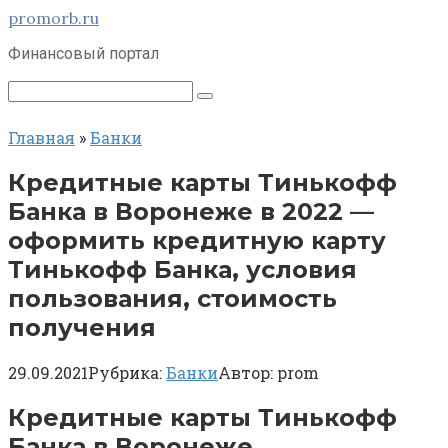
Перейти
promorb.ru
к
Финансовый портал
контенту
Поиск:
Главная
»
Банки
Кредитные карты Тинькофф
Банка в Воронеже в 2022 —
оформить кредитную карту
Тинькофф Банка, условия
пользования, стоимость
получения
29.09.2021
Рубрика:
Банки
Автор:
prom
Кредитные карты Тинькофф
Банка в Воронеже