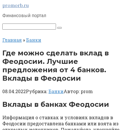
Перейти
promorb.ru
к
Финансовый портал
контенту
Поиск:
Главная
»
Банки
Где можно сделать вклад в
Феодосии. Лучшие
предложения от 4 банков.
Вклады в Феодосии
08.04.2022
Рубрика:
Банки
Автор:
prom
Вклады в банках Феодосии
Информация о ставках и условиях вкладов в
Феодосии предоставлена банками или взята из
открытых источников. Пожалуйста, уточняйте