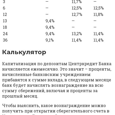
3
—
11,7%
—
6
—
12,5%
12,5%
12
—
12,7%
11,8%
13
9,4%
—
—
18
9,4%
—
—
24
9,4%
13,2%
11,4%
36
9,1%
11,4%
11,4%
Калькулятор
Капитализация по депозитам Центркредит Банка
начисляется ежемесячно. Это значит – проценты,
начисленные банковским учреждением
прибавятся к сумме вклада, в следующем месяце
банк будет начислять вознаграждение на всю
сумму сбережений, включая и проценты за
прошлый месяц.
Чтобы выяснить, какое вознаграждение можно
получить при открытии сберегательного счета в