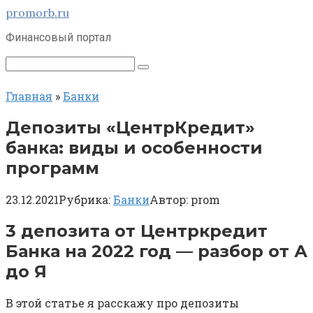
Перейти
promorb.ru
к
Финансовый портал
контенту
Поиск:
Главная
»
Банки
Депозиты «ЦентрКредит»
банка: виды и особенности
программ
23.12.2021
Рубрика:
Банки
Автор:
prom
3 депозита от Центркредит
Банка на 2022 год — разбор от А
до Я
В этой статье я расскажу про депозиты