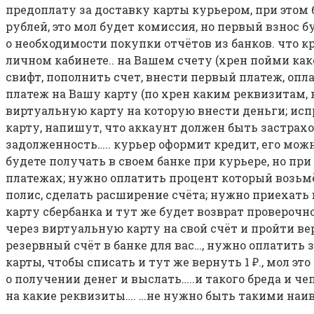
предоплату за доставку карты курьером, при этом 
рублей, это мол будет комиссия, но первый взнос б
о необходимости покупки отчётов из банков. что кр
личном кабинете.. на Вашем счету (хрен пойми како
свифт, пополнить счет, внести первый платеж, опл
платеж на Вашу карту (по хрен каким реквизитам, н
виртуальную карту на которую внести деньги; ис
карту, напишут, что аккаунт должен быть застрахо
задолженность….. курьер оформит кредит, его можно
будете получать в своем банке при курьере, но п
платежах; нужно оплатить процент который возьмёт
полис, сделать расширение счёта; нужно приехать 
карту сбербанка и тут же будет возврат проверочн
через виртуальную карту на свой счёт и пройти в
резервный счёт в банке для вас…, нужно оплатить 
карты, чтобы списать и тут же вернуть 1 ₽., мол 
о получении денег и выслать…..и такого бреда и ч
на какие реквизиты…. …не нужно быть такими на